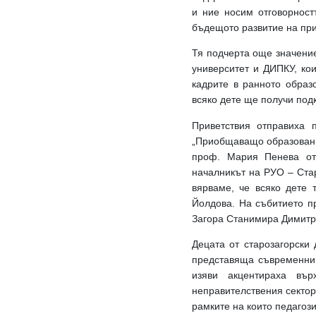
и ние носим отговорност
бъдещото развитие на пр
Тя подчерта още значени
университет и ДИПКУ, ко
кадрите в ранното обра
всяко дете ще получи под
Приветствия отправиха 
„Приобщаващо образование
проф. Мария Пенева от
началникът на РУО – Ста
вярваме, че всяко дете 
Йолдова. На събитието п
Загора Станимира Димитро
Децата от старозагорски 
представяща съвременни
изяви акцентираха вър
неправителствения сектор
рамките на които педагози