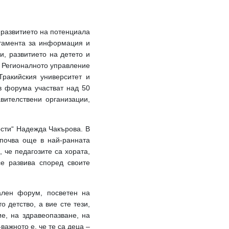
 развитието на потенциала
ртамента за информация и
, развитието на детето и
 Регионалното управление
Тракийския университет и
в форума участват над 50
вителствени организации,
сти“ Надежда Чакърова. В
апочва още в най-ранната
 че педагозите са хората,
се развива според своите
ален форум, посветен на
 детство, а вие сте тези,
е, на здравеопазване, на
важното е, че те са деца –