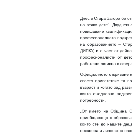
Днес в Стара Загора бе о
на всяко дете“. Двуднев
повишаване квалификация
професионалната подкреп
на образованието – Стар
ДИПКУ, и е част от дейн
професионалисти от детс
работещи активно в сфер
Официалното откриване н
своето приветствие тя п
възраст и когато зад раз
които ежедневно подкреп
потребности.
„От името на Община Ст
приобщаващото образовани
които сте до нашите дец
подкрепа и личностно разв