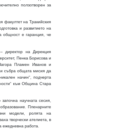
лючително ползотворен за
я факултет на Тракийския
дготовка и развитието на
 общност е гаранция, че
 – директор на Дирекция
ерситет, Пенка Борисова и
Загора Пламен Иванов и
ни събра общата мисия да
никален начин“, подчерта
йности“ към Община Стара
о започна научната сесия,
образование. Пленарните
ивни модели, ролята на
аха творчески ателиета, в
та ежедневна работа.