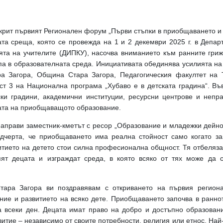
ткрит първият Регионален форум „Първи стъпки в приобщаването и
ната среща, която се провежда на 1 и 2 декември 2025 г. в Депа
та на учителите (ДИПКУ), насочва вниманието към ранните грижи
а в образователната среда. Инициативата обединява усилията на
а Загора, Община Стара Загора, Педагогическия факултет на 
ост 3 на Национална програма „Хубаво е в детската градина“. Въ
ки градини, академични институции, ресурсни центрове и непра
ата на приобщаващото образование.
аправи заместник-кметът с ресор „Образование и младежки дейно
одчерта, че приобщаването има реална стойност само когато з
витието на детето стои силна професионална общност. Тя отбеляза,
ят децата и изграждат среда, в която всяко от тях може да 
ара Загора ви поздравявам с откриването на първия регион
е и развитието на всяко дете. Приобщаването започва в ранното
а всеки ден. Децата имат право на добро и достъпно образовани
итие – независимо от своите потребности, религия или етнос. Най-