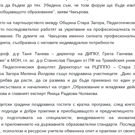
та да бъдем до тях. Убедена съм, че този форум ще бъде изк
иобщаващото образование“, заяви Чакърова.
ето на партньорството между Община Стара Загора, Педагогически
ито последователно работят за укрепване на професионалната по
зование. По думите на Чакърова именно силната професионална
крепа, съобразена с неговите индивидуални потребности.
проф. д-р Таня Танева – директор на ДИПКУ, Грета Ганчева
“ в МОН, гл. ас. д-р Станислав Пандин от ПФ на Тракийския унив
 Педагогическия факултет. Директорът на РЦПППО – Стара 
ра Загора Милена Йолдова също поздравиха участниците. „Днес 
трябва да расте, да се развива и да бъде приемано по един у
рисъстваха и началникът на отдел „Образование и младежки де
ва и главният експерт Яница Радкова-Чолакова.
детски градини поздравиха гостите с кратка програма, след коет
 подходи и добри практики в приобщаващото и предучилищното 
ху подготовката на специалисти, внедряването на иноват
 и приложението на държавните образователни стандарти. Последв
, психолози и ресурсни учители обмениха опит и практики от своя