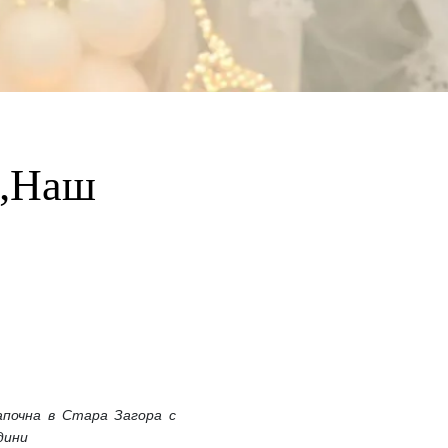
 „Наш
почна в Стара Загора с
дини