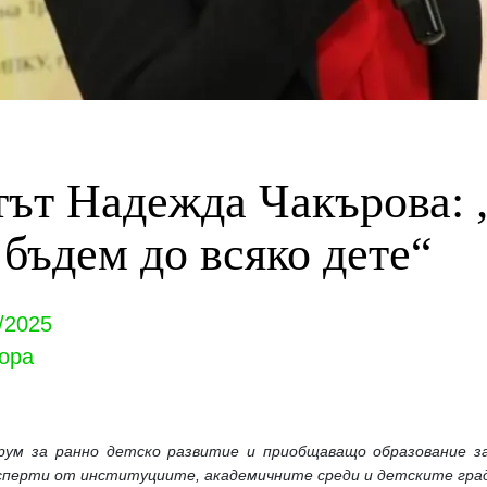
тът Надежда Чакърова:
 бъдем до всяко дете“
/2025
ора
ум за ранно детско развитие и приобщаващо образование за
сперти от институциите, академичните среди и детските гра