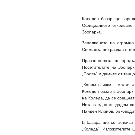
Коледен базар ще зарадв
Официалното откриване 
Зоопарка.
Запалването на огромно
Снежанка ще раздават под
Празненствата ще продъл
Посетителите на Зоопарк
„Солвъ“ и дамите от танц
„Каним всички – малки и
Коледен базар в Зоопарк 
на Коледа, да се срещнат
Нека заедно създадем сп
Найден Илинов, ръководит
В базара ще се включат 
„Коледа“. Изложителите 