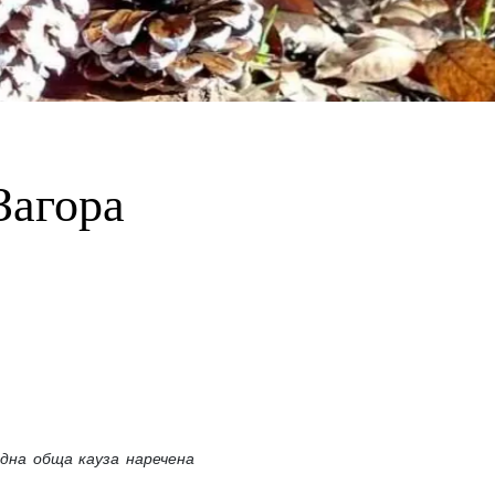
Загора
една обща кауза наречена