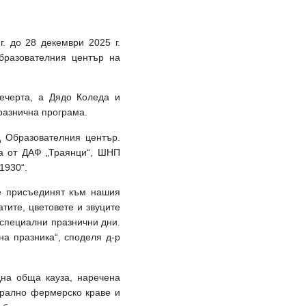
. до 28 декември 2025 г.
бразователния център на
ечерта, а Дядо Коледа и
разнична програма.
д Образователния център.
та от ДАФ „Траянци“, ШНП
1930“.
се присъединят към нашия
тите, цветовете и звуците
 специални празнични дни.
а празника“, споделя д-р
дна обща кауза, наречена
урално фермерско краве и