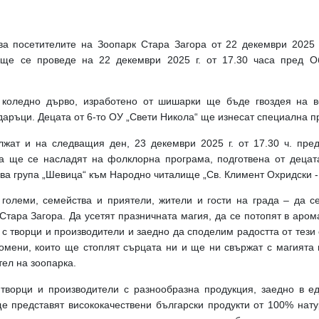
а посетителите на Зоопарк Стара Загора от 22 декември 2025 г
ще се проведе на 22 декември 2025 г. от 17.30 часа пред О
 коледно дърво, изработено от шишарки ще бъде гвоздея на в
аръци. Децата от 6-то ОУ „Свети Никола“ ще изнесат специална п
жат и на следващия ден, 23 декември 2025 г. от 17.30 ч. пре
а ще се насладят на фолклорна програма, подготвена от деца
ова група „Шевица“ към Народно читалище „Св. Климент Охридски -
 големи, семейства и приятели, жители и гости на града – да 
Стара Загора. Да усетят празничната магия, да се потопят в арома
 с творци и производители и заедно да споделим радостта от тези
омени, които ще стоплят сърцата ни и ще ни свържат с магията н
ел на зоопарка.
творци и производители с разнообразна продукция, заедно в е
ще представят висококачествени български продукти от 100% нат