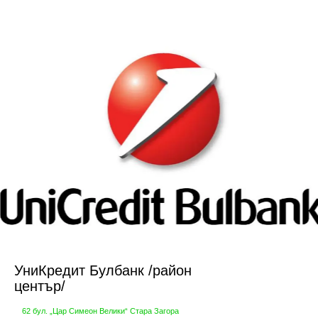
УниКредит Булбанк /район
център/
62 бул. „Цар Симеон Велики“ Стара Загора