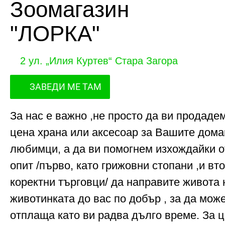
Зоомагазин
"ЛОРКА"
2 ул. „Илия Куртев“ Стара Загора
ЗАВЕДИ МЕ ТАМ
За нас е важно ,не просто да ви продаде
цена храна или аксесоар за Вашите дом
любимци, а да ви помогнем изхождайки о
опит /първо, като грижовни стопани ,и вт
коректни търговци/ да направите живота 
животинката до вас по добър , за да може
отплаща като ви радва дълго време. За 