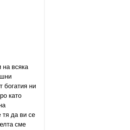
м на всяка
ашни
т богатия ни
оро като
на
 тя да ви се
целта сме