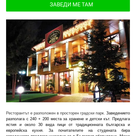
ЗАВЕДИ МЕ ТАМ
Ресторантът е разположен в просторен градски парк.
Заведението
разполага с 240 + 200 места за хранене и детски кът. Предлага
ястия и около 30 вида пици от традиционната българска и
европейска кухня. За почитателите на студената бира