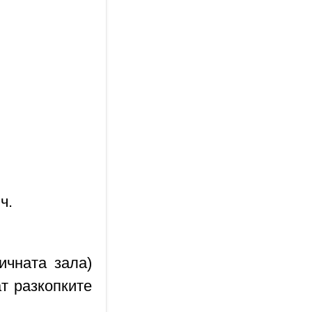
ч.
ичната зала)
т разкопките