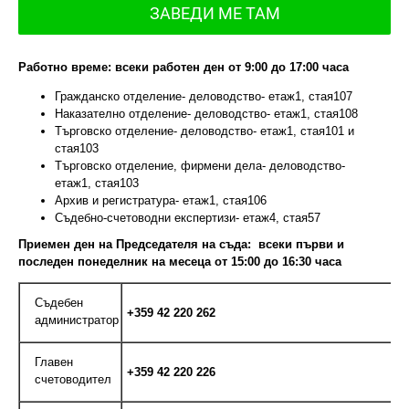
ЗАВЕДИ МЕ ТАМ
Работно време: всеки работен ден от 9:00 до 17:00 часа
Гражданско отделение- деловодство- етаж1, стая107
Наказателно отделение- деловодство- етаж1, стая108
Търговско отделение- деловодство- етаж1, стая101 и
стая103
Търговско отделение, фирмени дела- деловодство-
етаж1, стая103
Архив и регистратура- етаж1, стая106
Съдебно-счетоводни експертизи- етаж4, стая57
Приемен ден на Председателя на съда: всеки първи и
последен понеделник на месеца от 15:00 до 16:30 часа
Съдебен
+359 42 220 262
администратор
Главен
+359 42 220 226
счетоводител