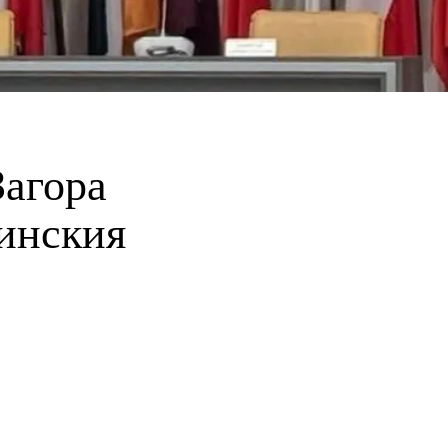
Загора
щинския