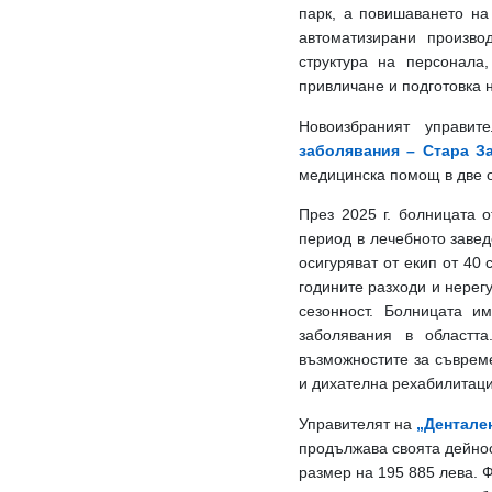
парк, а повишаването на
автоматизирани произво
структура на персонала
привличане и подготовка н
Новоизбраният управи
заболявания – Стара З
медицинска помощ в две о
През 2025 г. болницата 
период в лечебното заве
осигуряват от екип от 40 
годините разходи и нерег
сезонност. Болницата и
заболявания в областт
възможностите за съврем
и дихателна рехабилитаци
Управителят на
„Дентален
продължава своята дейнос
размер на 195 885 лева. 