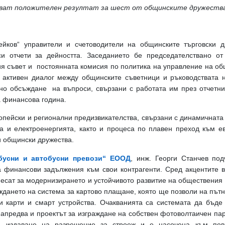
азват положителен резултат за шест от общинските дружеств
ейков“ управители и счетоводители на общинските търговски 
и отчети за дейността. Заседанието бе председателствано от
я съвет и постоянната комисия по политика на управление на общ
 активен диалог между общинските съветници и ръководствата н
но обсъждане на въпроси, свързани с работата им през отчетни
 финансова година.
опейски и регионални предизвикателства, свързани с динамичната
а и електроенергията, както и процеса по плавен преход към ев
и общински дружества.
бусни и автобусни превози“ ЕООД
, инж. Георги Станчев по
 финансови задължения към свои контрагенти.
Сред акцентите в
несат за модернизирането и устойчивото развитие на обществения 
ждането на система за картово плащане, която ще позволи на пътн
ви карти и смарт устройства. Очакванията са системата да бъде
апредва и проектът за изграждане на собствен фотоволтаичен пар
п издаване на разрешение за строеж и е насочена към пов