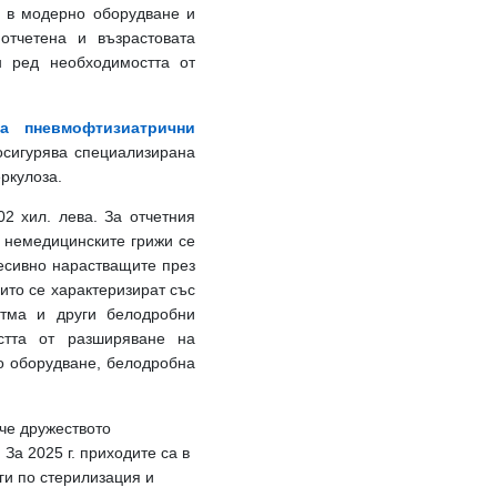
и в модерно оборудване и
отчетена и възрастовата
н ред необходимостта от
а пневмофтизиатрични
осигурява специализирана
ркулоза.
2 хил. лева. За отчетния
 немедицинските грижи се
есивно нарастващите през
ито се характеризират със
стма и други белодробни
стта от разширяване на
о оборудване, белодробна
че дружеството
.
За 2025 г. приходите са в
ги по стерилизация и