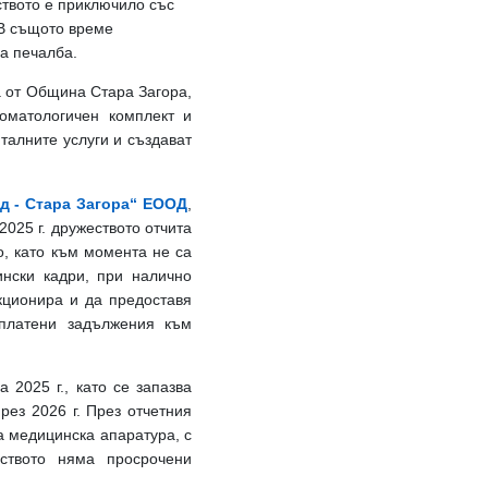
ството е приключило със
 В същото време
на печалба.
а от Община Стара Загора,
томатологичен комплект и
талните услуги и създават
д - Стара Загора“ ЕООД
,
2025 г. дружеството отчита
о, като към момента не са
нски кадри, при налично
кционира и да предоставя
зплатени задължения към
 2025 г., като се запазва
рез 2026 г.
През отчетния
а медицинска апаратура, с
ството няма просрочени