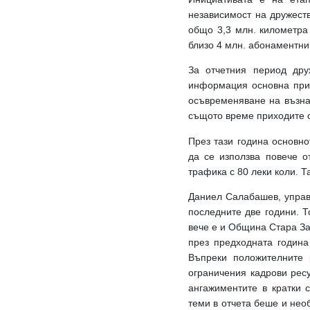
независимост на дружест
общо 3,3 млн. километра
близо 4 млн. абонаментни 
За отчетния период дру
информация основна прич
осъвременяване на възна
същото време приходите о
През тази година основн
да се използва повече о
трафика с 80 леки коли. Т
Даниел Салабашев, упра
последните две години. Т
вече е и Община Стара За
през предходната година
Въпреки положителните 
ограничения кадрови рес
ангажиментите в кратки 
теми в отчета беше и нео