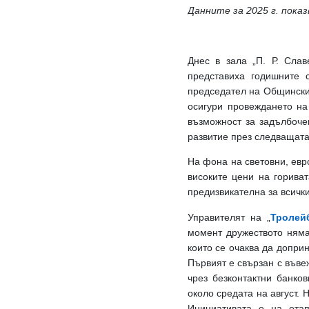
Данните за 2025 г. пок
Днес в зала „П. Р. Слав
представиха годишните с
председател на Общински
осигури провеждането на
възможност за задълбоче
развитие през следващата
На фона на световни, евр
високите цени на гориват
предизвикателна за всичк
Управителят на „
Тролей
момент дружеството няма
които се очаква да допри
Първият е свързан с въве
чрез безконтактни банко
около средата на август.
Н
Инициативата е на ета