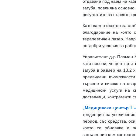
отдаване под наем на каб
загуба, повлияна основно
резултатите за първото т
Като важен фактор за ста
благодарение на която с
терапевтичен лазер. Напр
по-добри условия за работ
Управителят д-р Пламен К
като посочи, че центърът
загуба в размер на 13,2 
предвидени възможности
търсене и високо натова
медицински услуги на с
доставчици, контрагенти 
„Медицински център I 
тенденция на увеличение
период, със средства, ос
което се обновява и п
задължения към контраген