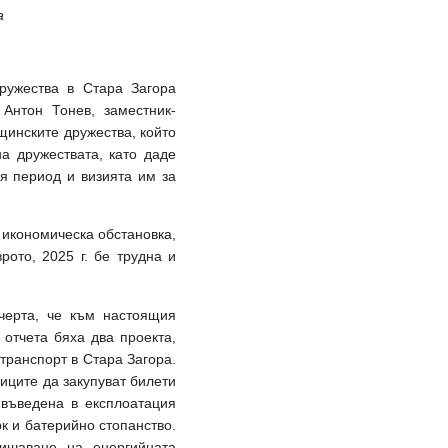
а
дружества в Стара Загора
 Антон Тонев, заместник-
инските дружества, който
а дружествата, като даде
я период и визията им за
 икономическа обстановка,
рото, 2025 г. бе трудна и
дчерта, че към настоящия
 отчета бяха два проекта,
транспорт в Стара Загора.
иците да закупуват билети
 въведена в експлоатация
к и батерийно стопанство.
ишаване на енергийната