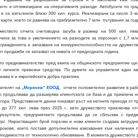
вото и оптимизиране на оперативните разходи.
Автобусите по гр
 и са изпълнили близо 300 хил. курса. Реализирани са около 3 м
карти, което се равнява на приблизително 7 млн. пътувания за год
жеството отчита счетоводна загуба в размер на 500 хил. лев
ина за това е увеличението на разходите за персонал с 1,7 млн
гражденията и запазване на конкурентоспособността на дружество
т продажби се запазват на нивата от предходната година.
ото предизвикателство пред екипа на общинското предприятие ще
т личните превозни средства. По думите на управителя един а
акава е и европейската добра практика.
вителят на
„Мересев“ ЕООД
, отчете положително развитие в раб
о продължава да разширява клиентската си база и да привлича н
гора.
Представените данни показват ръст на нетните приходи от пр
 до 377 хил. лева през 2025 г., като дружеството приключва от
резултати, предприятието продължава да се сблъсква с предиз
урс. Нарастващият брой поръчки и нови клиенти създава затрудн
срокове, което поставя допълнителни изисквания към наличния 
бходимостта от технологично обновяване. В момента дружеството