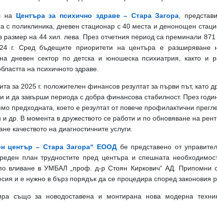
ел на
Центъра за психично здраве – Стара Загора
, представ
га с поликлиника, дневен стационар с 40 места и денонощен стаци
 размер на 44 хил. лева. През отчетния период са преминали 871 
24 г. Сред бъдещите приоритети на центъра е разширяване н
на дневен сектор по детска и юношеска психиатрия, както и 
бластта на психичното здраве.
чита за 2025 г. положителен финансов резултат за първи път, като 
ди и да завърши периода с добра финансова стабилност.
През годи
ямо предходната, което е резултат от повече профилактични прегле
 и др.
В момента в дружеството се работи и по обновяване на рент
не качеството на диагностичните услуги.
ен център – Стара Загора“ ЕООД
бе представено от управител
реден план трудностите пред центъра и спешната необходимос
по вливане в УМБАЛ „проф. д-р Стоян Киркович“ АД. Припомни 
есия и е нужно в бърз порядък да се процедира според законовия р
ра също за новодоставена и монтирана нова модерна техник