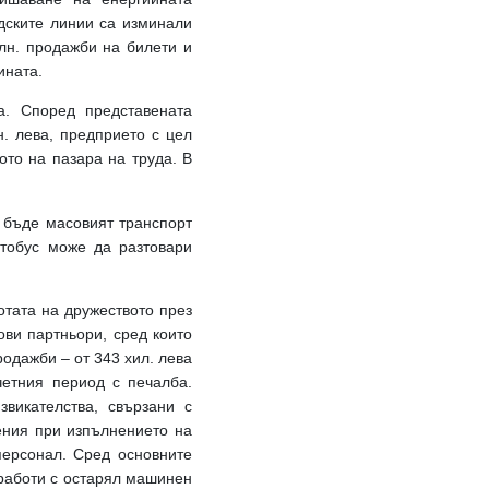
адските линии са изминали
лн. продажби на билети и
ината.
а. Според представената
. лева, предприето с цел
то на пазара на труда. В
 бъде масовият транспорт
втобус може да разтовари
отата на дружеството през
ови партньори, сред които
одажби – от 343 хил. лева
четния период с печалба.
викателства, свързани с
ения при изпълнението на
персонал.
Сред основните
 работи с остарял машинен