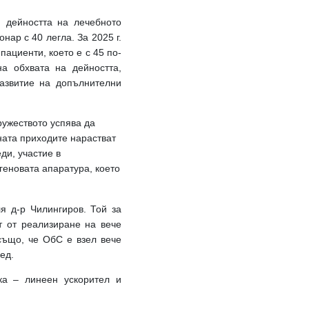
и дейността на лечебното
онар с 40 легла.
За 2025 г.
пациенти, което е с 45 по-
а обхвата на дейността,
развитие на допълнителни
дружеството успява да
ната приходите нарастват
ди, участие в
геновата апаратура, което
я д-р Чилингиров. Той за
т от реализиране на вече
също, че ОбС е взел вече
ед.
а – линеен ускорител и