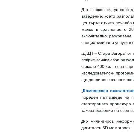
Д-р Гюрковски, управит
заведение, което разпола
центърът отчита печалба в
малко в сравнение с 20
включително разкриване 
специализирани услуги в о
„ДКЦ I – Стара Загора“ от
покрие всички свои разхо
с около 400 хил. лева спр
изследователски програми
ще допринесе за повишава
„
Комплексен онкологич
пореден път изведе на п
стартираната процедура 
такова решение на своя с
Д-р Чилингиров информи
дигитален 3D мамограф.