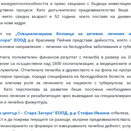
 конкурентоспособността е пряко свързано с бъдещи инвестици
дствени процеси. Като допълнително предизвикателство беше 
, чиято средна възраст е 52 години, което поставя на дневе
а нови кадри.
тел на
„Специализирана болница за активно лечение н
агора“ ЕООД
д-р Красимир Пейчев представи дейността, която 
сновни направления – лечение на белодробни заболявания и тубе
отчита положителен финансов резултат с печалба в размер на 10
дение са осъществени над 1600 хоспитализации, а медицинските и
служители.
Отчетената печалба в дружеството е на фона на прогр
улярни приходи, поради спецификата на белодробните болести, ко
ма ключова роля за лечението на пациенти с туберкулоза, а
а. Като перспектива за развитие беше посочена необходимо
енно лечение и рехабилитация чрез въвеждане на специализиран
я и лечебна физкултура.
 център I – Стара Загора“ ЕООД, д-р Стефан Иванов
отбеляза, 
т и да покрива текущите си разходи, въпреки предизвикателствата
Финансирането се формира от извършваната лечебна дейност, услу