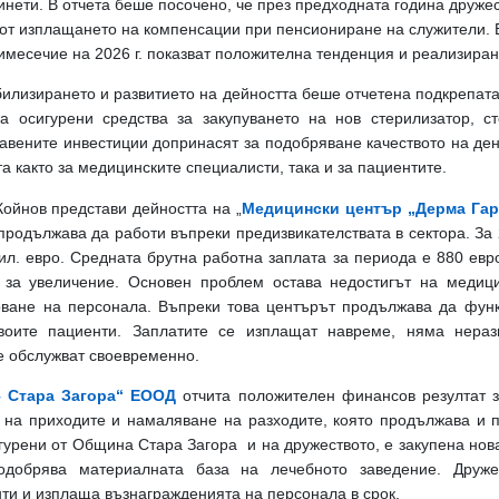
инети.
В отчета беше посочено, че през предходната година друже
 от изплащането на компенсации при пенсиониране на служители.
римесечие на 2026 г. показват положителна тенденция и реализира
билизирането и развитието на дейността беше отчетена подкрепат
а осигурени средства за закупуването на нов стерилизатор, с
авените инвестиции допринасят за подобряване качеството на ден
а както за медицинските специалисти, така и за пациентите.
ойнов представи дейността на „
Медицински център „Дерма Гар
 продължава да работи въпреки предизвикателствата в сектора.
За 
хил. евро. Средната брутна работна заплата за периода е 880 евр
 за увеличение.
Основен проблем остава недостигът на медици
рване на персонала.
Въпреки това центърът продължава да фун
воите пациенти. Заплатите се изплащат навреме, няма нера
се обслужват своевременно.
– Стара Загора“ ЕООД
отчита положителен финансов резултат за
 на приходите и намаляване на разходите, която продължава и п
игурени от Община Стара Загора и на дружеството, е закупена нов
одобрява материалната база на лечебното заведение. Друже
ти и изплаща възнагражденията на персонала в срок.