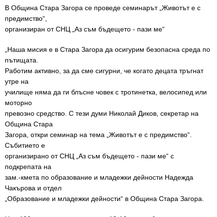
В Община Стара Загора се проведе семинарът „Животът е с
предимство“,
организиран от СНЦ „Аз съм бъдещето - пази ме“
„Наша мисия е в Стара Загора да осигурим безопасна среда по
пътищата.
Работим активно, за да сме сигурни, че когато децата тръгнат
утре на
училище няма да ги блъсне човек с тротинетка, велосипед или
моторно
превозно средство. С тези думи Николай Диков, секретар на
Община Стара
Загора, откри семинар на тема „Животът е с предимство“.
Събитието е
организирано от СНЦ „Аз съм бъдещето - пази ме“ с
подкрепата на
зам.-кмета по образование и младежки дейности Надежда
Чакърова и отдел
„Образование и младежки дейности“ в Община Стара Загора.