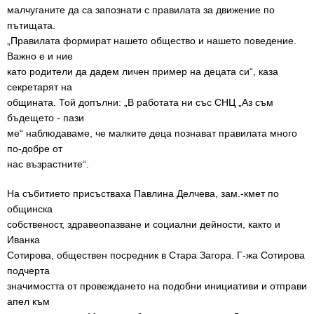
малчуганите да са запознати с правилата за движение по
пътищата.
„Правилата формират нашето общество и нашето поведение.
Важно е и ние
като родители да дадем личен пример на децата си“, каза
секретарят на
общината. Той допълни: „В работата ни със СНЦ „Аз съм
бъдещето - пази
ме“ наблюдаваме, че малките деца познават правилата много
по-добре от
нас възрастните“.
На събитието присъстваха Павлина Делчева, зам.-кмет по
общинска
собственост, здравеопазване и социални дейности, както и
Иванка
Сотирова, обществен посредник в Стара Загора. Г-жа Сотирова
подчерта
значимостта от провеждането на подобни инициативи и отправи
апел към