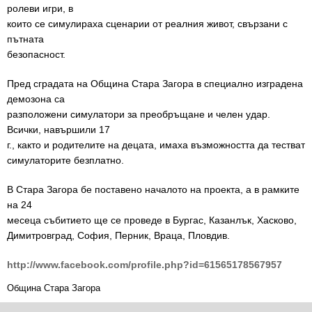
ролеви игри, в
които се симулираха сценарии от реалния живот, свързани с
пътната
безопасност.
Пред сградата на Община Стара Загора в специално изградена
демозона са
разположени симулатори за преобръщане и челен удар.
Всички, навършили 17
г., както и родителите на децата, имаха възможността да тестват
симулаторите безплатно.
В Стара Загора бе поставено началото на проекта, а в рамките
на 24
месеца събитието ще се проведе в Бургас, Казанлък, Хасково,
Димитровград, София, Перник, Враца, Пловдив.
http://www.facebook.com/profile.php?id=61565178567957
Община Стара Загора