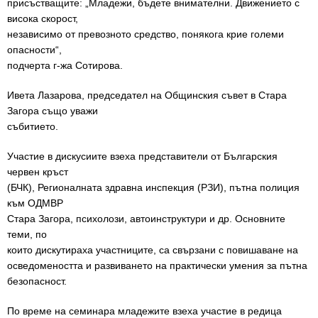
присъстващите: „Младежи, бъдете внимателни. Движението с
висока скорост,
независимо от превозното средство, понякога крие големи
опасности“,
подчерта г-жа Сотирова.
Ивета Лазарова, председател на Общинския съвет в Стара
Загора също уважи
събитието.
Участие в дискусиите взеха представители от Българския
червен кръст
(БЧК), Регионалната здравна инспекция (РЗИ), пътна полиция
към ОДМВР
Стара Загора, психолози, автоинструктури и др. Основните
теми, по
които дискутираха участниците, са свързани с повишаване на
осведомеността и развиването на практически умения за пътна
безопасност.
По време на семинара младежите взеха участие в редица