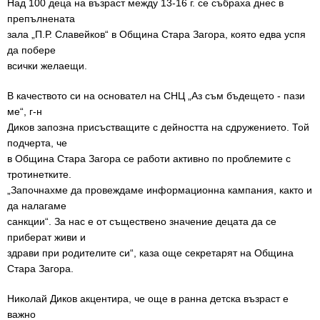
Над 100 деца на възраст между 13-16 г. се събраха днес в
препълнената
зала „П.Р. Славейков“ в Община Стара Загора, която едва успя
да побере
всички желаещи.
В качеството си на основател на СНЦ „Аз съм бъдещето - пази
ме“, г-н
Диков запозна присъстващите с дейността на сдружението. Той
подчерта, че
в Община Стара Загора се работи активно по проблемите с
тротинетките.
„Започнахме да провеждаме информационна кампания, както и
да налагаме
санкции“. За нас е от съществено значение децата да се
приберат живи и
здрави при родителите си“, каза още секретарят на Община
Стара Загора.
Николай Диков акцентира, че още в ранна детска възраст е
важно