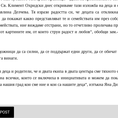
а Св. Климент Охридски днес откриваме тази изложба на деца и с
влина Делчева. Тя изрази радостта си, че децата са откликн
 да покажат какво представляват те и семействата им през соб
семействата, ние виждаме отстрани, но то отчетливо проличава пр
 от картините им, от които струи радост и любов“, обобщи зам
дожници да са силни, да се поддържат едни други, да се обичат 
га винаги.
 деца и родители, че и двата екипа в двата центъра сме тяхното 
 на всички, които се включиха в инициативата и можем да пок
а нашия град кои сме ние и кои са нашите деца“, изтъкна Яна Д
POST