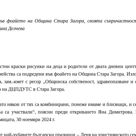
във фоайето на Община Стара Загора, своята съпричастнос
ина Делчева
стни краски рисунки на деца и родители от двата дневни центъ
мейства са подредени във фоайето на Община Стара Загора. Изло
, зам.-кмет с ресор „Общинска собственост, здравеопазване и
р на ДЦПДУТС в Стара Загора.
ато някои от тях са комбинирани, понеже имаме и близнаци, и с
ва са участвали“, поясни преди откриването Яна Димитрова.
мицата, 30 ноември 2024 г.
от най-хубавите български празници – Деня на християнското сем