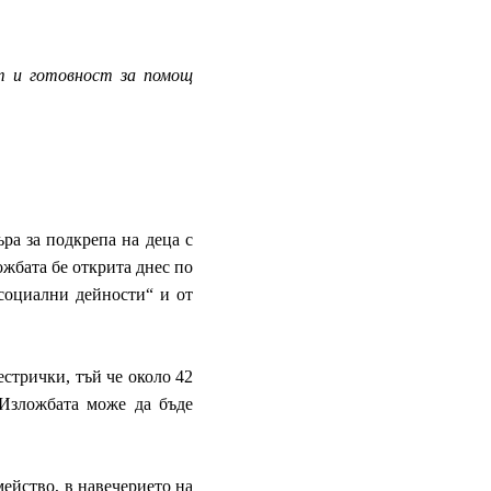
т и готовност за помощ
ра за подкрепа на деца с
жбата бе открита днес по
 социални дейности“ и от
естрички, тъй че около 42
 Изложбата може да бъде
ейство, в навечерието на