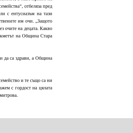
емейства“, отбеляза пред
али с ентусиазъм на тази
ствените им очи. „Защото
ез очите на децата. Какво
.-кметът на Община Стара
и да са здрави, а Община
семейство и те също са ни
ажем с гордост на цялата
имитрова.