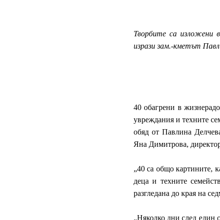
Творбите са изложени 
изрази зам.-кметът Павл
40 обагрени в жизнерадо
увреждания и техните се
обяд от Павлина Делчева
Яна Димитрова,
директо
„40 са общо картините, к
деца и техните семейст
разгледана до края на сед
„Няколко дни след един 