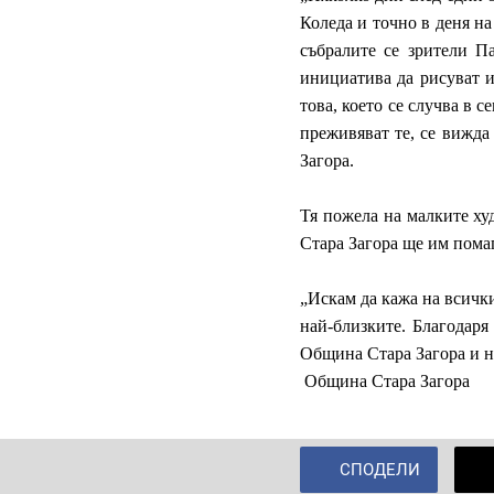
Коледа и точно в деня н
събралите се зрители Па
инициатива да рисуват и
това, което се случва в 
преживяват те, се вижда
Загора.
Тя пожела на малките ху
Стара Загора ще им пома
„Искам да кажа на всички
най-близките. Благодаря
Община Стара Загора и н
Община С
тара Загора
СПОДЕЛИ