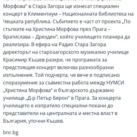
Морфова“ в Стара Загора ще изнесат специален
концерт в Климентиум – Националната библиотека на
Чешката република. Събитието е част от проекта „По
стъпките на Христина Морфова през Прага –
Братислава – Дрезден“, който училището планира да
реализира. В ефира на Радио Стара Загора
директорът на старозагорското музикално училище
Красимир Къшев разкри, че програмата за
предстоящия концерт включва разнообразни
изпълнения. Той подчерта, че вече е подписано
споразумение за съвместна работа между НУМСИ
„Христина Морфова“ и българското държавно
училище „Д-р Петър Берон“ в Прага. За концерта
училището е изпратило специални покани до
представители на централната и местна власт в
България, уточни Къшев.
bnr.bg