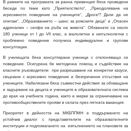
В рамките на програмата за ранна превенция бяха проведени
беседи по теми като „Приятелството“, „Преодоляване на
агресивното поведение на учениците“, „Дрога!? Дали да не
опитам“, „Образованието – шанс за ромските деца“ и „Опасен
адреналин – селфи на ръба на живота“. Обхванати са около
180 ученици от I до VII клас, а малолетни и непълнолетни с
проблемно поведение получиха индивидуални и групови
консултации.
В училищата бяха консултирани ученици с отклоняващо се
поведение. Осигурена бе методична помощ и съдействие на
класните ръководители при разрешаване на конкретни казуси,
свързани с агресивно поведение и безпричинни отсъствия на
учениците. Набелязани бяха съвместни действия за обхващане
и задържане на децата и учениците в образователната система
до края на учебната година, както и мерки за ограничаване на
противообществените прояви в селата през лятната ваканция.
Приоритет в дейността на МКБППМН е поддържането на
устойчив диалог с представителите на образователните
институции и подпомагането на изпълнението на плановете за