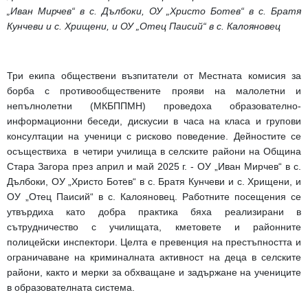
„Иван Мирчев“ в с. Дълбоки, ОУ „Христо Ботев“ в с. Братя
Кунчеви и с. Хрищени, и ОУ „Отец Паисий“ в с. Калояновец
Три екипа обществени възпитатели от Местната комисия за
борба с противообществените прояви на малолетни и
непълнолетни (МКБППМН) проведоха образователно-
информационни беседи, дискусии в часа на класа и групови
консултации на ученици с рисково поведение. Дейностите се
осъществиха в четири училища в селските райони на Община
Стара Загора през април и май 2025 г. - ОУ „Иван Мирчев“ в с.
Дълбоки, ОУ „Христо Ботев“ в с. Братя Кунчеви и с. Хрищени, и
ОУ „Отец Паисий“ в с. Калояновец.
Работните посещения се
утвърдиха като добра практика бяха реализирани в
сътрудничество с училищата, кметовете и районните
полицейски инспектори. Целта е превенция на престъпността и
ограничаване на криминалната активност на деца в селските
райони, както и мерки за обхващане и задържане на учениците
в образователната система.