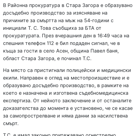
В Районна прокуратура в Стара Загора е образувано
досъдебно производство за изясняване на
причините за смъртта на мъж на 54-години с
инициали Т. С. Това съобщиха за БТА от
прокуратурата. През вчерашния ден в 16:49 часа на
спешния телефон 112 е бил подаден сигнал, че в
къща за гости в село Асен, община Павел баня,
област Стара Загора, е починал Т.С.
На място са пристигнали полицейски и медицински
екипи. Направен е оглед на местопроизшествие и e
образувано досъдебно производство, в рамките на
което е назначена и изготвена съдебномедицинска
експертиза. От нейното заключение и от останалите
доказателства до момента е установено, че се касае
за самопрострелване и няма данни за насилствена
смърт.
Т.С. е имал законно притежавано огнестрелно