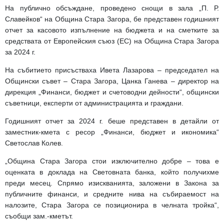
На публично обсъждане, проведено снощи в зала „П. Р.
Славейков“ на Община Стара Загора, бе представен годишният
отчет за касовото изпълнение на бюджета и на сметките за
средствата от Европейския съюз (ЕС) на Община Стара Загора
за 2024 г.
На събитието присъстваха Ивета Лазарова – председател на
Общински съвет – Стара Загора, Цанка Ганева – директор на
дирекция „Финанси, бюджет и счетоводни дейности“, общински
съветници, експерти от администрацията и граждани.
Годишният отчет за 2024 г. беше представен в детайли от
заместник-кмета с ресор „Финанси, бюджет и икономика“
Светослав Колев.
„Община Стара Загора стои изключително добре – това е
оценката в доклада на Световната банка, който получихме
преди месец. Спрямо изискванията, заложени в Закона за
публичните финанси, и средните нива на събираемост на
налозите, Стара Загора се позиционира в челната тройка“,
съобщи зам.-кметът.