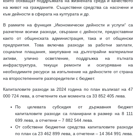
които обхващат поддръжката на жизнената среда и качеството
на живот на гражданите. Съществени средства са насочени и
към дейности в сферата на културата и др.
В рамките на функция „Икономически дейности и услуги“ са
разчетени всички разходи, свързани с дейности, предоставяни
както от общинската администрация, така и от общински
предприятия. Това включва разходи за работни заплати,
социални плащания, закупуване на дълготрайни материални
активи, улично осветление, поддръжка на пътната
инфраструктура, текущи ремонти и осигуряване на
необходимите ресурси за изпълнение на дейностите от страна
на второстепенните разпоредители с бюджет.
Капиталовите разходи
за 2024 година по план възлизат на 47
000 724 лева, а отчетените към момента са 33 852 405 лева.
По целевата субсидия от държавния бюджет
капиталовите разходи са планирани в размер на 8 111
699 лева, а отчетени – 7 882 544 лева.
От собствени бюджетни средства капиталовите разходи
по план са 23 462 899 лева, а отчетени – 14 364 991 лева.