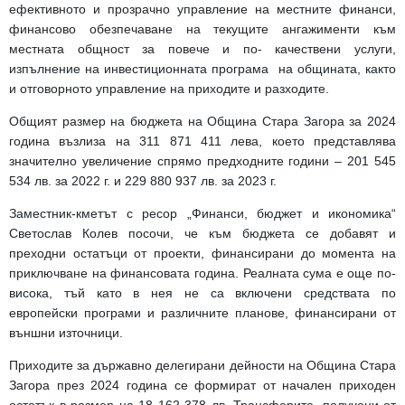
ефективното и прозрачно управление на местните финанси,
финансово обезпечаване на текущите ангажименти към
местната общност за повече и по- качествени услуги,
изпълнение на инвестиционната програма на общината, както
и отговорното управление на приходите и разходите.
Общият размер на бюджета на Община Стара Загора за 2024
година възлиза на 311 871 411 лева, което представлява
значително увеличение спрямо предходните години – 201 545
534 лв. за 2022 г. и 229 880 937 лв. за 2023 г.
Заместник-кметът с ресор „Финанси, бюджет и икономика“
Светослав Колев посочи, че към бюджета се добавят и
преходни остатъци от проекти, финансирани до момента на
приключване на финансовата година. Реалната сума е още по-
висока, тъй като в нея не са включени средствата по
европейски програми и различните планове, финансирани от
външни източници.
Приходите за държавно делегирани дейности на Община Стара
Загора през 2024 година се формират от начален приходен
остатък в размер на 18 162 378 лв. Трансферите, получени от