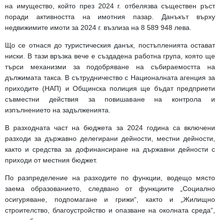
на имущество, който през 2024 г. отбелязва съществен ръст
поради активността на имотния пазар. Данъкът върху
недвижимите имоти за 2024 г. възлиза на 8 589 948 лева.
Що се отнася до туристическия данък, постъпленията остават
ниски. В тази връзка вече е създадена работна група, която ще
търси механизми за подобряване на събираемостта на
дължимата такса. В сътрудничество с Националната агенция за
приходите (НАП) и Общинска полиция ще бъдат предприети
съвместни действия за повишаване на контрола и
изпълнението на задълженията.
В разходната част на бюджета за 2024 година са включени
разходи за държавно делегирани дейности, местни дейности,
както и средства за дофинансиране на държавни дейности с
приходи от местния бюджет.
По разпределение на разходите по функции, водещо място
заема образованието, следвано от функциите „Социално
осигуряване, подпомагане и грижи“, както и „Жилищно
строителство, благоустройство и опазване на околната среда“,