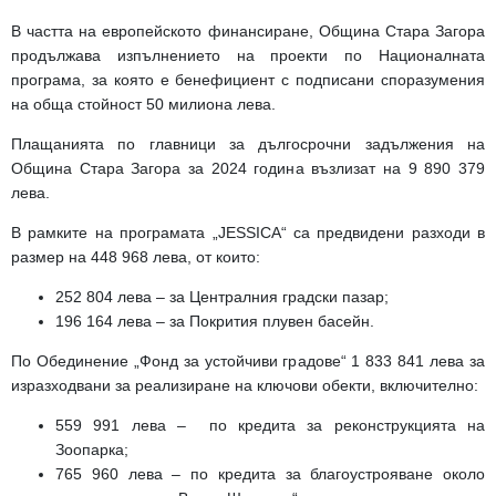
В частта на европейското финансиране, Община Стара Загора
продължава изпълнението на проекти по Националната
програма, за която е бенефициент с подписани споразумения
на обща стойност 50 милиона лева.
Плащанията по главници за дългосрочни задължения на
Община Стара Загора за 2024 година възлизат на 9 890 379
лева.
В рамките на програмата „JESSICA“ са предвидени разходи в
размер на 448 968 лева, от които:
252 804 лева
– за Централния градски пазар;
196 164 лева
– за Покрития плувен басейн.
По Обединение „Фонд за устойчиви градове“ 1 833 841 лева за
изразходвани за реализиране на ключови обекти, включително:
559 991 лева
– по кредита за реконструкцията на
Зоопарка;
765 960 лева
– по кредита за благоустрояване около