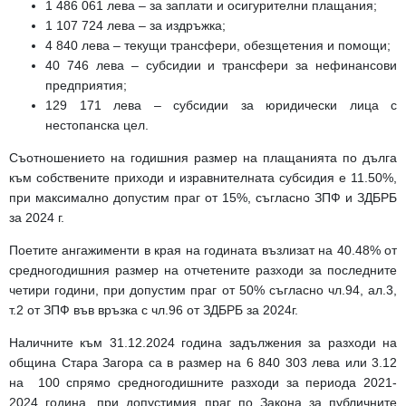
1 486 061 лева
– за заплати и осигурителни плащания;
1 107 724 лева
– за издръжка;
4 840 лева
– текущи трансфери, обезщетения и помощи;
40 746 лева
– субсидии и трансфери за нефинансови
предприятия;
129 171 лева
– субсидии за юридически лица с
нестопанска цел.
Съотношението
на годишния размер на плащанията по дълга
към собствените приходи и изравнителната субсидия е 11.50%,
при максимално допустим праг от 15%, съгласно ЗПФ и ЗДБРБ
за 2024 г.
Поетите ангажименти
в края на годината възлизат на 40.48% от
средногодишния размер на отчетените разходи за последните
четири години, при допустим праг от 50%
съгласно чл.94, ал.3,
т.2 от ЗПФ във връзка с чл.96 от ЗДБРБ за 2024г.
Наличните към 31.12.2024 година задължения за разходи на
община Стара Загора са в размер на 6 840 303 лева или 3.12
на 100 спрямо средногодишните разходи за периода 2021-
2024 година, при допустимия праг по Закона за публичните