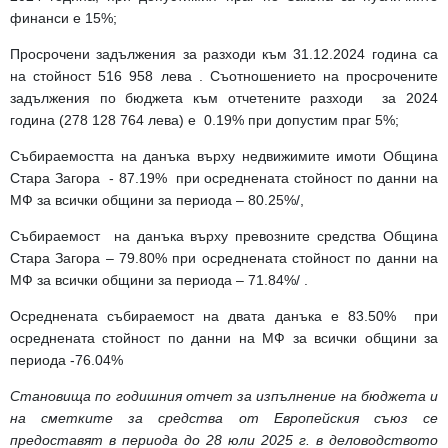
финанси е 15%;
Просрочени задължения за разходи към 31.12.2024 година са
на стойност 516 958 лева . Съотношението на просрочените
задължения по бюджета към отчетените разходи за 2024
година (278 128 764 лева) е 0.19% при допустим праг 5%;
Събираемостта на данъка върху недвижимите имоти Община
Стара Загора - 87.19% при осреднената стойност по данни на
МФ за всички общини за периода – 80.25%/,
Събираемост на данъка върху превозните средства Община
Стара Загора – 79.80% при осреднената стойност по данни на
МФ за всички общини за периода – 71.84%/ .
Осреднената събираемост на двата данъка е 83.50% при
осреднената стойност по данни на МФ за всички общини за
периода -76.04%
Становища по годишния отчет за изпълнение на бюджета и
на сметките за средства от Европейския съюз се
предоставят в периода до 28 юли 2025 г. в деловодството