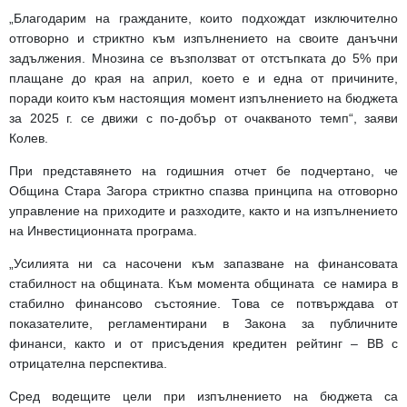
„Благодарим на гражданите, които подхождат изключително
отговорно и стриктно към изпълнението на своите данъчни
задължения. Мнозина се възползват от отстъпката до 5% при
плащане до края на април, което е и една от причините,
поради които към настоящия момент изпълнението на бюджета
за 2025 г. се движи с по-добър от очакваното темп“, заяви
Колев.
При представянето на годишния отчет бе подчертано, че
Община Стара Загора стриктно спазва принципа на отговорно
управление на приходите и разходите, както и на изпълнението
на Инвестиционната програма.
„Усилията ни са насочени към запазване на финансовата
стабилност на общината. Към момента общината се намира в
стабилно финансово състояние. Това се потвърждава от
показателите, регламентирани в Закона за публичните
финанси, както и от присъдения кредитен рейтинг – BB с
отрицателна перспектива.
Сред водещите цели при изпълнението на бюджета са