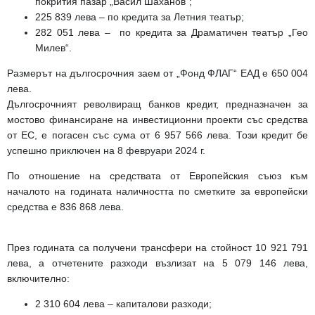
покрития пазар „Васил Шаханов“;
225 839 лева
– по кредита за Летния театър;
282 051 лева
– по кредита за Драматичен театър „Гео
Милев“.
Размерът на дългосрочния заем от „Фонд ФЛАГ“ ЕАД е 650 004
лева.
Дългосрочният револвиращ банков кредит, предназначен за
мостово финансиране на инвестиционни проекти със средства
от ЕС, е погасен със сума от 6 957 566 лева. Този кредит бе
успешно приключен на 8 февруари 2024 г.
По отношение на средствата от Европейския съюз
към
началото на годината наличността по сметките за европейски
средства е 836 868 лева.
През годината са получени трансфери на стойност 10 921 791
лева, а отчетените разходи възлизат на 5 079 146 лева,
включително:
2 310 604 лева
– капиталови разходи;