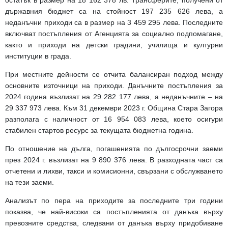
държавния бюджет са на стойност 197 235 626 лева, а
неданъчни приходи са в размер на 3 459 295 лева. Последните
включват постъпления от Агенцията за социално подпомагане,
както и приходи на детски градини, училища и културни
институции в града.
При местните дейности се отчита балансиран подход между
основните източници на приходи. Данъчните постъпления за
2024 година възлизат на 29 282 177 лева, а неданъчните – на
29 337 973 лева. Към 31 декември 2023 г. Община Стара Загора
разполага с наличност от 16 954 083 лева, което осигури
стабилен стартов ресурс за текущата бюджетна година.
По отношение на дълга, погашенията по дългосрочни заеми
през 2024 г. възлизат на 9 890 376 лева. В разходната част са
отчетени и лихви, такси и комисионни, свързани с обслужването
на тези заеми.
Анализът по пера на приходите за последните три години
показва, че най-високи са постъпленията от данъка върху
превозните средства, следвани от данъка върху придобиване