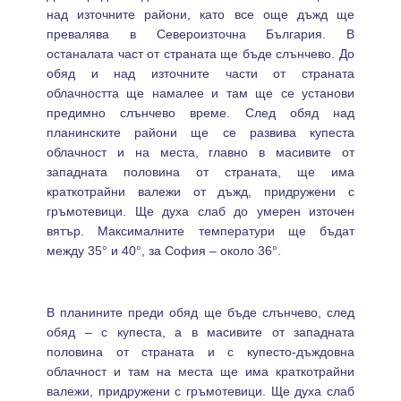
над източните райони, като все още дъжд ще
превалява в Североизточна България. В
останалата част от страната ще бъде слънчево. До
обяд и над източните части от страната
облачността ще намалее и там ще се установи
предимно слънчево време. След обяд над
планинските райони ще се развива купеста
облачност и на места, главно в масивите от
западната половина от страната, ще има
краткотрайни валежи от дъжд, придружени с
гръмотевици. Ще духа слаб до умерен източен
вятър. Максималните температури ще бъдат
между 35° и 40°, за София – около 36°.
В планините преди обяд ще бъде слънчево, след
обяд – с купеста, а в масивите от западната
половина от страната и с купесто-дъждовна
облачност и там на места ще има краткотрайни
валежи, придружени с гръмотевици. Ще духа слаб