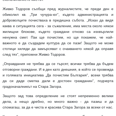
Живко Тодоров съобщи пред журналистите, че преди ден е
обиколил кв. „Три чучура-юг“, където администрацията и
доброволците почистваха в предишна събота. „Исках да видя
каква е ситуацията сега - за съжаление, има места около някои
жилищни блокове, където граждани отново са изхвърлили
ненужна смет. Пак ще почистим, но ще покажем, че най-
важното е да създадем култура да се пази! Защото не може
стотици хиляди да замърсяват с очакването някой да оправя
след тях“, припомни Живко Тодоров.
„Оправдания не трябва да се търсят, всички трябва да бъдем
отговорни граждани. И в ден като днешния, в който се провежда
и голямата инициатива „Да почистим България“, всеки трябва
да си даде сметка дали е достоен гражданин“, подчерта
градоначалникът на Стара Загора.
Защото зад това определение не стоят непременно велики
дела, а нещо дребно, но много важно - да пазиш и да
спомагаш, за да е чиста и красива Стара Загора за всеки от нас.