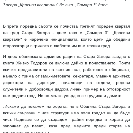
Загора „Красиви квартали“ бе в кв. „Самара 3“ днес
В трета поредна събота се почиства третият пореден квартал
на град Стара Загора - днес това е „Самара 3“. „Красиви
квартали“ е наречена инициативата, която цели да обедини
старозагорци в грижата и любовта им към техния град.
И днес общинската администрация на Стара Загора заедно с
кмета Живко Тодоров се включи дейно в почистването. Почти
всички представители на силния пол, работещи в общината,
начело с трима от зам.-кметовете, секретаря, главния архитект,
директори на дирекции, началници на отдели, редови
служители и доброволци дадоха личен пример на отговорност
към родния град. Не по-малко усърдно се трудиха и дамите.
„Искаме да покажем на хората, че в Община Стара Загора и
всички свързани с нея структури има воля градът ни да бъде
чист. Надявам се да създадем трайни порядки и хората да
започнат да пазят“, каза пред медиите преди старта на
еконачинанието кметът.