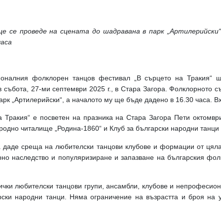
е се проведе на сцената до шадравана в парк „Артилерийски“
часа
оналния фолклорен танцов фестивал „В сърцето на Тракия“ 
в събота, 27-ми септември 2025 г., в Стара Загора. Фолклорното 
рк „Артилерийски“, а началото му ще бъде дадено в 16.30 часа. В
а Тракия“ е посветен на празника на Стара Загора Пети октомври
одно читалище „Родина-1860“ и Клуб за български народни танци 
 даде среща на любителски танцови клубове и формации от цяла
рно наследство и популяризиране и запазване на българския фолк
сички любителски танцови групи, ансамбли, клубове и непрофесио
рски народни танци. Няма ограничение на възрастта и броя на у