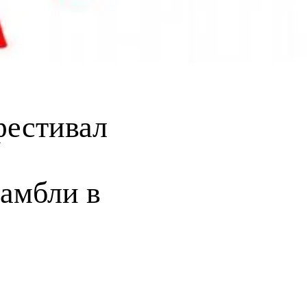
фестивал
самбли в