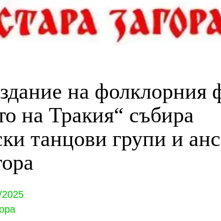
здание на фолклорния 
то на Тракия“ събира
ки танцови групи и ан
гора
/2025
ора