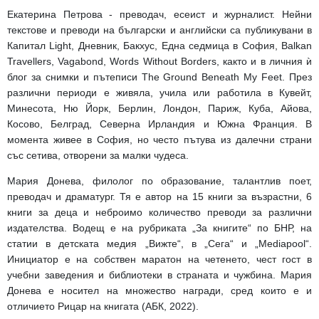
Екатерина Петрова - преводач, есеист и журналист. Нейни
текстове и преводи на български и английски са публикувани в
Капитал Light, Дневник, Бакхус, Една седмица в София, Balkan
Travellers, Vagabond, Words Without Borders, както и в личния ѝ
блог за снимки и пътеписи The Ground Beneath My Feet. През
различни периоди е живяла, учила или работила в Кувейт,
Минесота, Ню Йорк, Берлин, Лондон, Париж, Куба, Айова,
Косово, Белград, Северна Ирландия и Южна Франция. В
момента живее в София, но често пътува из далечни страни
със сетива, отворени за малки чудеса.
Мария Донева, филолог по образование, талантлив поет,
преводач и драматург. Тя е автор на 15 книги за възрастни, 6
книги за деца и неброимо количество преводи за различни
издателства. Водещ е на рубриката „За книгите“ по БНР, на
статии в детската медия „Вижте“, в „Сега“ и „Mediapool“.
Инициатор е на собствен маратон на четенето, чест гост в
учебни заведения и библиотеки в страната и чужбина. Мария
Донева е носител на множество награди, сред които е и
отличието Рицар на книгата (АБК, 2022).