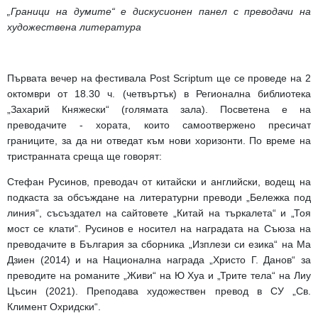
„Граници на думите“ е дискусионен панел с преводачи на
художествена литература
Първата вечер на фестивала Post Scriptum ще се проведе на 2
октомври от 18.30 ч. (четвъртък) в Регионална библиотека
„Захарий Княжески“ (голямата зала). Посветена е на
преводачите - хората, които самоотвержено пресичат
границите, за да ни отведат към нови хоризонти.
По време на
тристранната среща ще говорят:
Стефан Русинов, преводач от китайски и английски, водещ на
подкаста за обсъждане на литературни преводи „Бележка под
линия“, съсъздател на сайтовете „Китай на търкалета“ и „Тоя
мост се клати“. Русинов е носител на наградата на Съюза на
преводачите в България за сборника „Изплези си езика“ на Ма
Дзиен (2014) и на Национална награда „Христо Г. Данов“ за
преводите на романите „Живи“ на Ю Хуа и „Трите тела“ на Лиу
Цъсин (2021). Преподава художествен превод в СУ „Св.
Климент Охридски“.