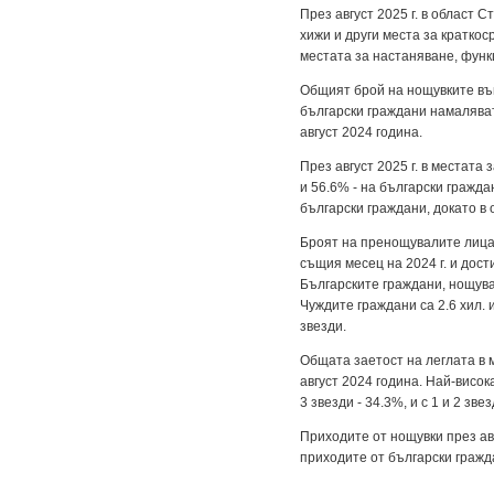
През август 2025 г. в област 
хижи и други места за краткоср
местата за настаняване, функц
Общият брой на нощувките във 
български граждани намаляват
август 2024 година.
През август 2025 г. в местата
и 56.6% - на български гражда
български граждани, докато в 
Броят на пренощувалите лица 1
същия месец на 2024 г. и дост
Българските граждани, нощувал
Чуждите граждани са 2.6 хил. 
звезди.
Общата заетост на леглата в м
август 2024 година. Най-висок
3 звезди - 34.3%, и с 1 и 2 звез
Приходите от нощувки през авгу
приходите от български гражда