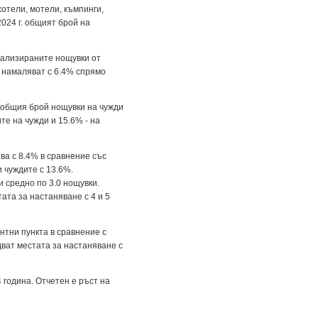
хотели, мотели, къмпинги,
 2024 г. общият брой на
Реализираните нощувки от
и намаляват с 6.4% спрямо
т общия брой нощувки на чужди
те на чужди и 15.6% - на
ва с 8.4% в сравнение със
и чуждите с 13.6%.
и средно по 3.0 нощувки.
тата за настаняване с 4 и 5
ентни пункта в сравнение с
едват местата за настаняване с
4 година. Отчетен е ръст на