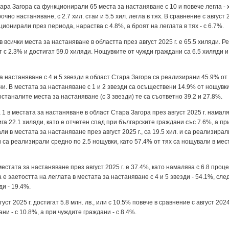
Стара Загора са функционирали 65 места за настаняване с 10 и повече легла - 
очно настаняване, с 2.7 хил. стаи и 5.5 хил. легла в тях. В сравнение с август
ионирали през периода, нараства с 4.8%, а броят на леглата в тях - с 6.7%.
всички места за настаняване в областта през август 2025 г. е 65.5 хиляди. 
 с 2.3% и достигат 59.0 хиляди. Нощувките от чужди граждани са 6.5 хиляди 
 за настаняване с 4 и 5 звезди в област Стара Загора са реализирани 45.9% о
ни. В местата за настаняване с 1 и 2 звезди са осъществени 14.9% от нощувки
останалите места за настаняване (с 3 звезди) те са съответно 39.2 и 27.8%.
 в местата за настаняване в област Стара Загора през август 2025 г. намаля
ига 22.1 хиляди, като е отчетен спад при българските граждани със 7.6%, а пр
и в местата за настаняване през август 2025 г., са 19.5 хил. и са реализирал
и са реализирали средно по 2.5 нощувки, като 57.4% от тях са нощували в мес
естата за настаняване през август 2025 г. е 37.4%, като намалява с 6.8 проц
а е заетостта на леглата в местата за настаняване с 4 и 5 звезди - 54.1%, сл
ди - 19.4%.
ст 2025 г. достигат 5.8 млн. лв., или с 10.5% повече в сравнение с август 202
ни - с 10.8%, a при чуждите граждани - с 8.4%.