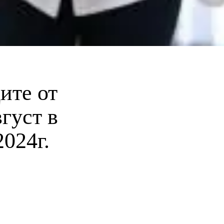
ите от
густ в
024г.