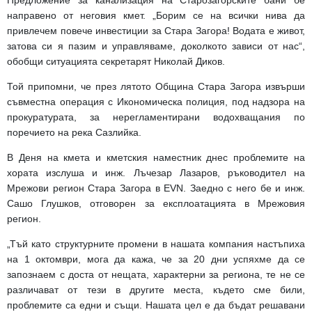
направено от неговия кмет. „Борим се на всички нива да
привлечем повече инвестиции за Стара Загора! Водата е живот,
затова си я пазим и управляваме, доколкото зависи от нас“,
обобщи ситуацията секретарят Николай Диков.
Той припомни, че през лятото Община Стара Загора извърши
съвместна операция с Икономическа полиция, под надзора на
прокуратурата, за нерегламентирани водохващания по
поречието на река Сазлийка.
В Деня на кмета и кметския наместник днес проблемите на
хората изслуша и инж. Лъчезар Лазаров, ръководител на
Мрежови регион Стара Загора в
EVN
. Заедно с него бе и инж.
Сашо Глушков, отговорен за експлоатацията в Мрежовия
регион.
„Тъй като структурните промени в нашата компания настъпиха
на 1 октомври, мога да кажа, че за 20 дни успяхме да се
запознаем с доста от нещата, характерни за региона, те не се
различават от тези в другите места, където сме били,
проблемите са едни и същи. Нашата цел е да бъдат решавани