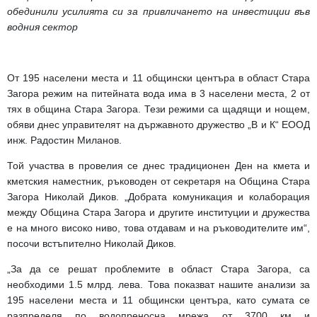
обединили усилията си за привличането на инвестиции във
водния сектор
От 195 населени места и 11 общински центъра в област Стара
Загора режим на питейната вода има в 3 населени места, 2 от
тях в община Стара Загора. Тези режими са щадящи и нощем,
обяви днес управителят на държавното дружество „В и К“ ЕООД
инж. Радостин Миланов.
Той участва в провелия се днес традиционен Ден на кмета и
кметския наместник, ръководен от секретаря на Община Стара
Загора Николай Диков. „Добрата комуникация и колаборация
между Община Стара Загора и другите институции и дружества
е на много високо ниво, това отдавам и на ръководителите им“,
посочи встъпително Николай Диков.
„За да се решат проблемите в област Стара Загора, са
необходими 1.5 млрд. лева. Това показват нашите анализи за
195 населени места и 11 общински центъра, като сумата се
разпределя по водопреносна мрежа от 3700 км и