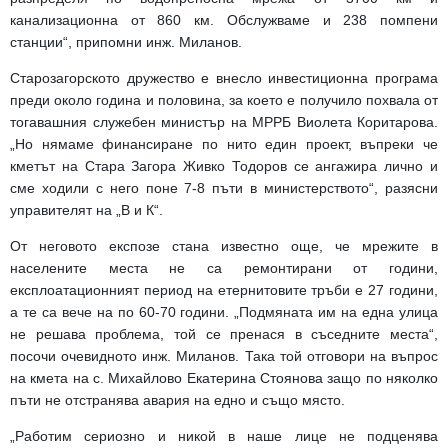
канализационна от 860 км. Обслужваме и 238 помпени
станции“, припомни инж. Миланов.
Старозагорското дружество е внесло инвестиционна програма
преди около година и половина, за което е получило похвала от
тогавашния служебен министър на МРРБ Виолета Коритарова.
„Но нямаме финансиране по нито един проект, въпреки че
кметът на Стара Загора Живко Тодоров се ангажира лично и
сме ходили с него поне 7-8 пъти в министерството“, разясни
управителят на „В и К“.
От неговото експозе стана известно още, че мрежите в
населените места не са ремонтирани от години,
експлоатационният период на етернитовите тръби е 27 години,
а те са вече на по 60-70 години. „Подмяната им на една улица
не решава проблема, той се пренася в съседните места“,
посочи очевидното инж. Миланов. Така той отговори на въпрос
на кмета на с. Михайлово Екатерина Стоянова защо по няколко
пъти не отстранява авария на едно и също място.
„Работим сериозно и никой в наше лице не подценява