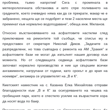
проблема, тъкмо напротив! Сега с промяната в
метеорологичната обстановка и като спре поливането на
градините, което очевидно няма как да се прекрати, макар че е
забранено, нещата ще се подобрят и тези 2 населени места ще
преминат към нормално водоподаване“, обеща инж. Миланов.
Относно възстановяването на асфалтовите настилки след
приключване на ремонтите той съобщи, че списък му е
предоставен от секретаря Николай Диков. „Задачите са
разпределени, но това съвпадна с ремонта на АМ „Тракия“ и
асфалтовите бази не могат да изпълнят нашия договор към
момента. Но от следващата седмица асфалтовите бази
започват нормално производство и ние ще свършим всички
ангажименти, натрупани от години, като срокът е до края на
ноември“, ангажира се управителят на „В и К“.
Кметският наместник на с. Казанка Елка Михайлова отправи
благодарности към „В и К“ за осигуряването на чешма на
гробищния парк, което е спестило усилие на възрастните хора
да носят вода по баир.
Предложение за канализация на Старозагорските бани бе