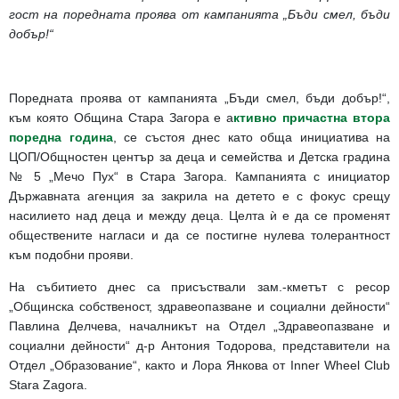
гост на поредната проява от кампанията „Бъди смел, бъди
добър!“
Поредната проява от кампанията „Бъди смел, бъди добър!“,
към която Община Стара Загора е а
ктивно причастна втора
поредна година
, се състоя днес като обща инициатива на
ЦОП/Общностен център за деца и семейства и Детска градина
№ 5 „Мечо Пух“ в Стара Загора. Кампанията с инициатор
Държавната агенция за закрила на детето е с фокус срещу
насилието над деца и между деца. Целта ѝ е да се променят
обществените нагласи и да се постигне нулева толерантност
към подобни прояви.
На събитието днес са присъствали зам.-кметът с ресор
„Общинска собственост, здравеопазване и социални дейности“
Павлина Делчева, началникът на Отдел „Здравеопазване и
социални дейности“ д-р Антония Тодорова, представители на
Отдел „Образование“, както и Лора Янкова от Inner Wheel Club
Stara Zagora.