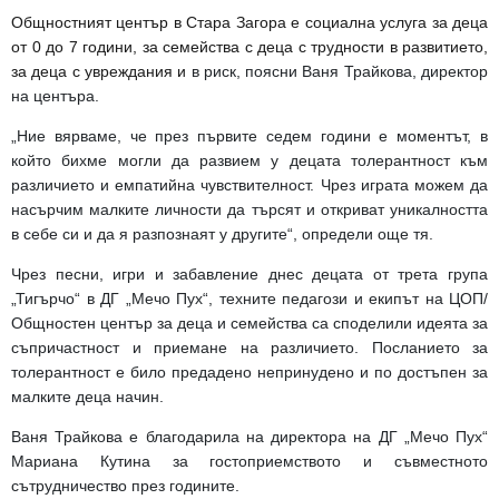
Общностният център в Стара Загора е социална услуга за деца
от 0 до 7 години, за семейства с деца с трудности в развитието,
за деца с увреждания и
в риск, поясни Ваня Трайкова, директор
на центъра.
„Ние вярваме, че през първите седем години е моментът, в
който бихме могли да развием у децата толерантност към
различието и емпатийна чувствителност. Чрез играта можем да
насърчим малките личности да търсят и откриват уникалността
в себе си и да я разпознаят у другите“, определи още тя.
Чрез песни, игри и забавление днес децата от трета група
„Тигърчо“ в ДГ „Мечо Пух“, техните педагози и екипът на ЦОП/
Общностен център за деца и семейства са споделили идеята за
съпричастност и приемане на различието. Посланието за
толерантност е било предадено непринудено и по достъпен за
малките деца начин.
Ваня
Трайкова е благодарила на директора на ДГ „Мечо Пух“
Мариана Кутина за гостоприемството и съвместното
сътрудничество през годините.