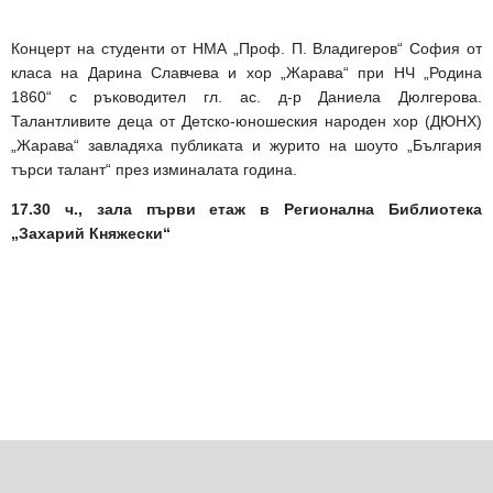
Концерт на студенти от НМА „Проф. П. Владигеров“ София от
класа на Дарина Славчева и хор „Жарава“ при НЧ „Родина
1860“ с ръководител
гл. ас. д-р
Даниела Дюлгерова.
Талантливите деца от Детско-юношеския народен хор (ДЮНХ)
„Жарава“ завладяха публиката и журито на шоуто „България
търси талант“ през изминалата година.
17.30 ч., зала първи етаж в Регионална Библиотека
„Захарий Княжески“