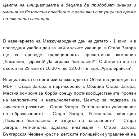
Целта на инициативата е децата да придобият знания и
умения за безопасно поведение в различни ситуации по време
на лятната ваканция
В навечерието на Международния ден на детето - 1 юни, и в
последния учебен ден за най-малките ученици, в Стара Загора
ще се проведе традиционната превантивна кампания
„Ваканция, здравей! Да играем безопасно!“. Събитието ще се
състои на 29 май от 10.30 ч. до 12.00 ч. в парк „Артилерийски“.
Инициативата се организира ежегодно от Областна дирекция на
МВР
-
Стара Загора в партньорство с Община Стара Загора,
Местна комисия за борба срещу противообществените прояви
на малолетните и непълнолетните, Център за подкрепа за
личностно развитие
-
Стара Загора, Регионалното управление
на образованието
-
Стара Загора, Регионална дирекция
„Пожарна безопасност и защита на населението“
-
Стара
Загора, Регионална здравна инспекция
-
Стара Загора,
Българския Червен кръст и детските полицейски управления на