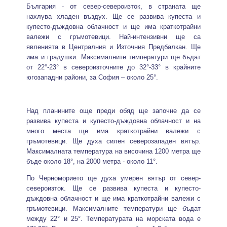
България - от север-североизток, в страната ще
нахлува хладен въздух. Ще се развива купеста и
купесто-дъждовна облачност и ще има краткотрайни
валежи с гръмотевици. Най-интензивни ще са
явленията в Централния и Източния Предбалкан. Ще
има и градушки. Максималните температури ще бъдат
от 22°-23° в североизточните до 32°-33° в крайните
югозападни райони, за София – около 25°.
Над планините още преди обяд ще започне да се
развива купеста и купесто-дъждовна облачност и на
много места ще има краткотрайни валежи с
гръмотевици. Ще духа силен северозападен вятър.
Максималната температура на височина 1200 метра ще
бъде около 18°, на 2000 метра - около 11°.
По Черноморието ще духа умерен вятър от север-
североизток. Ще се развива купеста и купесто-
дъждовна облачност и ще има краткотрайни валежи с
гръмотевици. Максималните температури ще бъдат
между 22° и 25°. Температурата на морската вода е