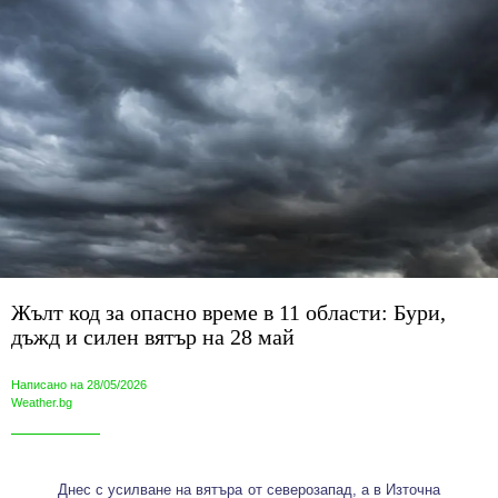
Жълт код за опасно време в 11 области: Бури,
дъжд и силен вятър на 28 май
Написано на 28/05/2026
Weather.bg
Днес с усилване на вятъра от северозапад, а в Източна