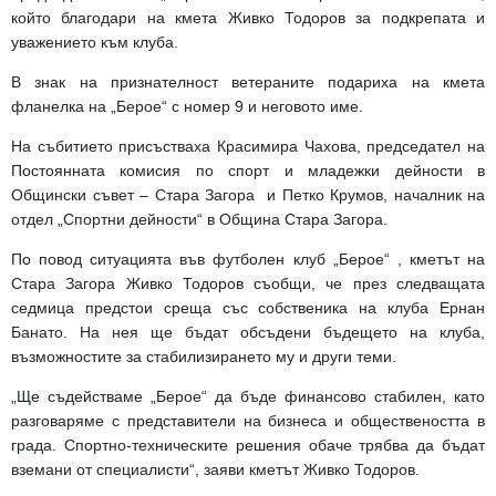
който благодари на кмета Живко Тодоров за подкрепата и
уважението към клуба.
В знак на признателност ветераните подариха на кмета
фланелка на „Берое“ с номер 9 и неговото име.
На събитието присъстваха Красимира Чахова, председател на
Постоянната комисия по спорт и младежки дейности в
Общински съвет – Стара Загора и Петко Крумов, началник на
отдел „Спортни дейности“ в Община Стара Загора.
По повод ситуацията във футболен клуб „Берое“ , кметът на
Стара Загора Живко Тодоров съобщи, че през следващата
седмица предстои среща със собственика на клуба Ернан
Банато. На нея ще бъдат обсъдени бъдещето на клуба,
възможностите за стабилизирането му и други теми.
„Ще съдействаме „Берое“ да бъде финансово стабилен, като
разговаряме с представители на бизнеса и обществеността в
града. Спортно-техническите решения обаче трябва да бъдат
вземани от специалисти“, заяви кметът Живко Тодоров.