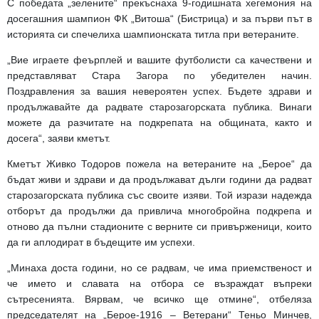
С победата „зелените“ прекъснаха 9-годишната хегемония на
досегашния шампион ФК „Витоша“ (Бистрица) и за първи път в
историята си спечелиха шампионската титла при ветераните.
„Вие играете феърплей и вашите футболисти са качествени и
представляват Стара Загора по убедителен начин.
Поздравления за вашия невероятен успех. Бъдете здрави и
продължавайте да радвате старозагорската публика. Винаги
можете да разчитате на подкрепата на общината, както и
досега“, заяви кметът.
Кметът Живко Тодоров пожела на ветераните на „Берое“ да
бъдат живи и здрави и да продължават дълги години да радват
старозагорската публика със своите изяви. Той изрази надежда
отборът да продължи да привлича многобройна подкрепа и
отново да пълни стадионите с верните си привърженици, които
да ги аплодират в бъдещите им успехи.
„Минаха доста години, но се радвам, че има приемственост и
че името и славата на отбора се възраждат въпреки
сътресенията. Вярвам, че всичко ще отмине“, отбеляза
председателят на „Берое-1916 – Ветерани“ Теньо Минчев,