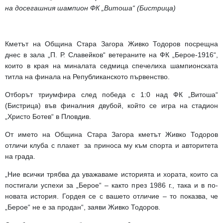
на досегашния шампион ФК „Витоша“ (Бистрица)
Кметът на Община Стара Загора Живко Тодоров посрещна
днес в зала „П. Р. Славейков“ ветераните на ФК „Берое-1916“,
които в края на миналата седмица спечелиха шампионската
титла на финала на Републиканското първенство.
Отборът триумфира след победа с 1:0 над ФК „Витоша“
(Бистрица) във финалния двубой, който се игра на стадион
„Христо Ботев“ в Пловдив.
От името на Община Стара Загора кметът Живко Тодоров
отличи клуба с плакет за приноса му към спорта и авторитета
на града.
„Ние всички трябва да уважаваме историята и хората, които са
постигали успехи за „Берое“ – както през 1986 г., така и в по-
новата история. Гордея се с вашето отличие – то показва, че
„Берое“ не е за продан“, заяви Живко Тодоров.