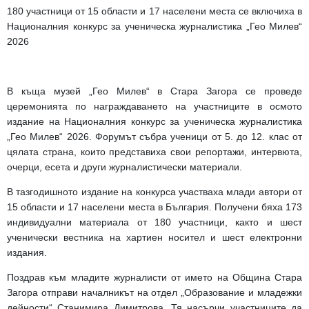
180 участници от 15 области и 17 населени места се включиха в
Националния конкурс за ученическа журналистика „Гео Милев“
2026
В къща музей „Гео Милев“ в Стара Загора се проведе
церемонията по награждаването на участниците в осмото
издание на Националния конкурс за ученическа журналистика
„Гео Милев“ 2026. Форумът събра ученици от 5. до 12. клас от
цялата страна, които представиха свои репортажи, интервюта,
очерци, есета и други журналистически материали.
В тазгодишното издание на конкурса участваха млади автори от
15 области и 17 населени места в България. Получени бяха 173
индивидуални материала от 180 участници, както и шест
ученически вестника на хартиен носител и шест електронни
издания.
Поздрав към младите журналисти от името на Община Стара
Загора отправи началникът на отдел „Образование и младежки
дейности“ Станимира Димитрова. Тя насърчи участниците да