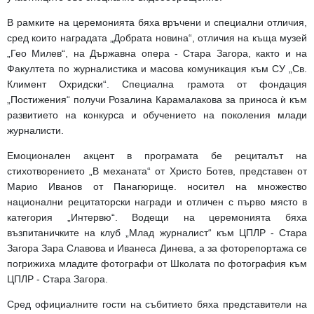
В рамките на церемонията бяха връчени и специални отличия,
сред които наградата „Добрата новина“, отличия на къща музей
„Гео Милев“, на Държавна опера - Стара Загора, както и на
Факултета по журналистика и масова комуникация към СУ „Св.
Климент Охридски“. Специална грамота от фондация
„Постижения“ получи Розалина Карамалакова за приноса ѝ към
развитието на конкурса и обучението на поколения млади
журналисти.
Емоционален акцент в програмата бе рециталът на
стихотворението „В механата“ от Христо Ботев, представен от
Марио Иванов от Панагюрище. носител на множество
национални рецитаторски награди и отличен с първо място в
категория „Интервю“. Водещи на церемонията бяха
възпитаничките на клуб „Млад журналист“ към ЦПЛР - Стара
Загора Зара Славова и Иванеса Динева, а за фоторепортажа се
погрижиха младите фотографи от Школата по фотография към
ЦПЛР - Стара Загора.
Сред официалните гости на събитието бяха представители на