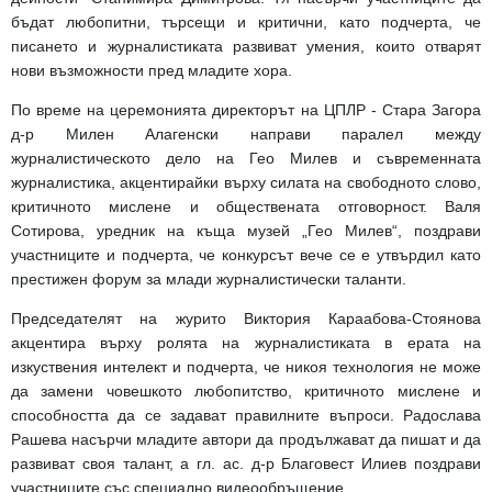
бъдат любопитни, търсещи и критични, като подчерта, че
писането и журналистиката развиват умения, които отварят
нови възможности пред младите хора.
По време на церемонията директорът на ЦПЛР - Стара Загора
д-р Милен Алагенски направи паралел между
журналистическото дело на Гео Милев и съвременната
журналистика, акцентирайки върху силата на свободното слово,
критичното мислене и обществената отговорност. Валя
Сотирова, уредник на къща музей „Гео Милев“, поздрави
участниците и подчерта, че конкурсът вече се е утвърдил като
престижен форум за млади журналистически таланти.
Председателят на журито Виктория Караабова-Стоянова
акцентира върху ролята на журналистиката в ерата на
изкуствения интелект и подчерта, че никоя технология не може
да замени човешкото любопитство, критичното мислене и
способността да се задават правилните въпроси. Радослава
Рашева насърчи младите автори да продължават да пишат и да
развиват своя талант, а гл. ас. д-р Благовест Илиев поздрави
участниците със специално видеообръщение.