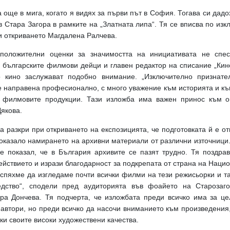
 още в мига, когато я видях за първи път в София. Тогава си дадо
в Стара Загора в рамките на „Златната липа“. Тя се вписва по изк
и откриването Магдалена Ралчева.
положителни оценки за значимостта на инициативата не спе
българските филмови дейци и главен редактор на списание „Кино
о кино заслужават подобно внимание. „Изключително признате
е направена професионално, с много уважение към историята и към
ад филмовите продукции. Тази изложба има важен принос към о
Дякова.
 разкри при откриването на експозицията, че подготовката й е от
 оказало намирането на архивни материали от различни източници
 показал, че в България архивите се пазят трудно. Тя поздра
йствието и изрази благодарност за подкрепата от страна на Наци
успяхме да изгледаме почти всички филми на тези режисьорки и т
едство“, сподели пред аудиторията във фоайето на Старозаго
ра Дончева. Тя подчерта, че изложбата преди всичко има за ц
 автори, но преди всичко да насочи вниманието към произведения,
и своите високи художествени качества.