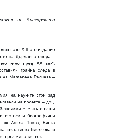
орията на българската
дишното XIII-ото издание
йето на Държавна опера –
лно кино пред ХХ век“.
оставили трайна следа в
на на Магдалена Ралчева –
емия на науките стои зад
игатели на проекта – доц.
й-значимите съпътстващи
ви фотоси и биографични
х са Адела Пеева, Бинка
на Евстатиева-Биолчева и
ия през миналия век.