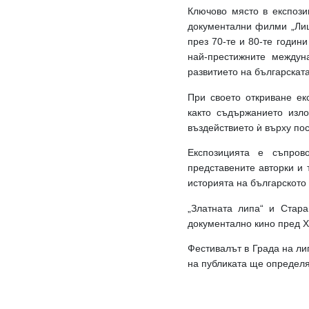
Ключово място в експози
документални филми „Лиц
през 70-те и 80-те годин
най-престижните междун
развитието на българскат
При своето откриване ек
както съдържанието изл
въздействието ѝ върху по
Експозицията е съпров
представените авторки и 
историята на българското
„Златната липа“ и Стар
документално кино пред Х
Фестивалът в Града на ли
на публиката ще определя