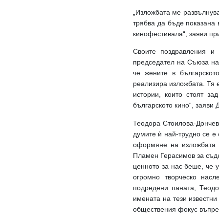
„Изложбата ме развълнува
трябва да бъде показана 
кинофестивала“, заяви пр
Своите поздравления и 
председател на Съюза на 
че жените в българскот
реализира изложбата. Тя 
истории, които стоят з
българското кино“, заяви 
Теодора Стоилова-Дончева
думите ѝ най-трудно се е
оформяне на изложбата е
Пламен Герасимов за съде
ценното за нас беше, че 
огромно творческо насл
подредени паната, Теодо
имената на тези известни
обществения фокус въпрек