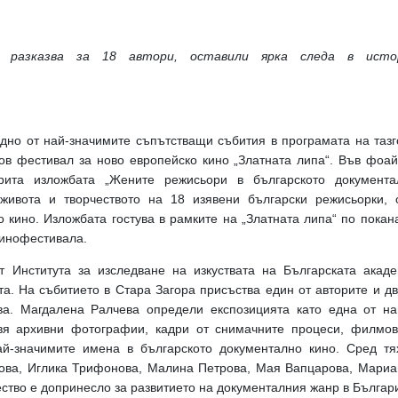
я разказва за 18 автори, оставили ярка следа в ист
дно от най-значимите съпътстващи събития в програмата на тазго
 фестивал за ново европейско кино „Златната липа“. Във фоа
рита изложбата „Жените режисьори в българското документа
 живота и творчеството на 18 изявени български режисьорки, 
о кино. Изложбата гостува в рамките на „Златната липа“ по пока
кинофестивала.
т Института за изследване на изкуствата на Българската акад
а. На събитието в Стара Загора присъства един от авторите и дв
ва. Магдалена Ралчева определи експозицията като една от на
вя архивни фотографии, кадри от снимачните процеси, филмо
ай-значимите имена в българското документално кино. Сред тя
ова, Иглика Трифонова, Малина Петрова, Мая Вапцарова, Мариа
чество е допринесло за развитието на документалния жанр в Българ