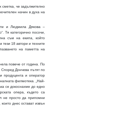
х сметка, че задължително
лючителен начин в духа на
сти и Людмила Дякова –
“. Тя категорично посочи,
лна съм на екипа, който
 тези 18 автори и техните
пазването на паметта на
нела повече от година. По
. Според Дончева пътят по
ви продуцента и оператор
оналната филмотека. „Най-
ака се докоснахме до едно
рската опера, където са
ел не просто да припомни
 които днес остават извън