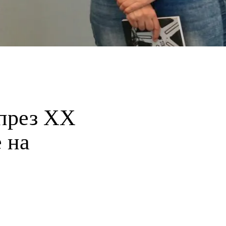
 през ХХ
 на