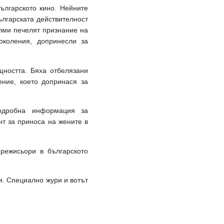
ългарското кино. Нейните
лгарската действителност
илми печелят признание на
околения, допринесли за
щността. Бяха отбелязани
ние, което допринася за
подробна информация за
нт за приноса на жените в
режисьори в българското
и. Специално жури и вотът