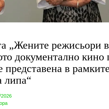
а „Жените режисьори в
ото документално кино
е представена в рамките
а липа“
/2026
ора