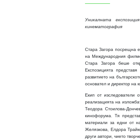
Уникалната експозици
кинематография
Стара Загора посрещна е
на Международния филмов
Стара Загора беше отк
Експозицията представя
развитието на българскот
основател и директор на 
Екип от изследователи о
реализацията на изложбат
Теодора Стоилова-Донче
кинофорума. Тя предста
материали за едни от н
Желязкова, Елдора Трайк
други автори, чието твор