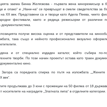
цията заема Бинка Желязкова - първата жена кинорежисьор в б
е и опако“ и „Нани-на“ се превръщат в смели свидетелства за бъ
и на ХХ век. Представени са и творци като Адела Пеева, чиито ф
ародни фестивали, както и редица режисьорки от различни п
а документалистика.
спозицията получи висока оценка и от представители на кинооб
ожбата, така също и нейното професионално визуално оформле
сетителите.
одена и от специално издаден каталог, който събира по-
техните творби. По този начин проектът остава като траен докуме
 документално кино.
а Загора са поредната спирка по пътя на изложбата „„Жените 
Х век“.
пите продължава до 3 юни с прожекции на 50 филма от 18 държав
т носителите на наградите „Златната липа“ в отделните категории.