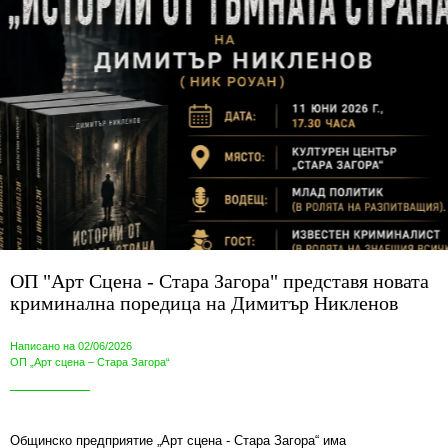
ОП "Арт Сцена - Стара Загора" представя новата
криминална поредица на Димитър Никленов
Написано на 02/06/2026
ОП „Арт сцена – Стара Загора“
Общинско предприятие „Арт сцена - Стара Загора“ има