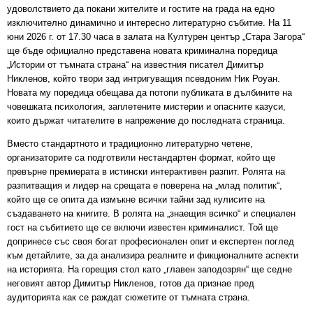
удоволствието да покани жителите и гостите на града на едно
изключително динамично и интересно литературно събитие. На 11
юни 2026 г. от 17.30 часа в залата на Културен център „Стара Загора“
ще бъде официално представена новата криминална поредица
„Истории от тъмната страна“ на известния писател Димитър
Никленов, който твори зад интригуващия псевдоним Ник Роуан.
Новата му поредица обещава да потопи публиката в дълбините на
човешката психология, заплетените мистерии и опасните казуси,
които държат читателите в напрежение до последната страница.
Вместо стандартното и традиционно литературно четене,
организаторите са подготвили нестандартен формат, който ще
превърне премиерата в истински интерактивен разпит. Ролята на
разпитващия и лидер на срещата е поверена на „млад политик“,
който ще се опита да измъкне всички тайни зад кулисите на
създаването на книгите. В ролята на „знаещия всичко“ и специален
гост на събитието ще се включи известен криминалист. Той ще
допринесе със своя богат професионален опит и експертен поглед
към детайлите, за да анализира реалните и фикционалните аспекти
на историята. На горещия стол като „главен заподозрян“ ще седне
неговият автор Димитър Никленов, готов да признае пред
аудиторията как се раждат сюжетите от тъмната страна.