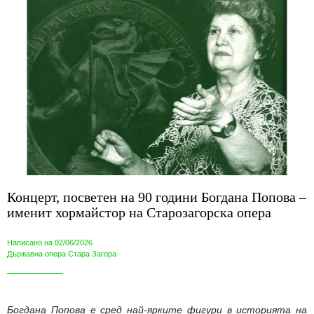
Концерт, посветен на 90 години Богдана Попова –
именит хормайстор на Старозагорска опера
Написано на 02/06/2026
Държавна опера Стара Загора
Богдана Попова е сред най-ярките фигури в историята на