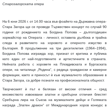
Старозагорската опера
На 6 юни 2026 г. от 14.00 часа във фоайето на Държавна опера-
Стара Загора ще се проведе Тържествен концерт по случай 90
години от рождението на Богдана Попова – дългогодишен
хормайстор на Операта - личност, оставила дълбока и трайна
следа в развитието на хоровото и оперното изкуство в
България.
В продължение на три десетилетия (1964–1994),
Богдана Попова изгр
ажда хор, признат от критика и публика
като един от най-подготвените и артистичните в страната.
Нейната работа с хоровете на Пловдивската и Бургаската
опери, на читалище „Родина“, с редица граждански и камерни
формации, както и приносът ѝ към музикалното образование в
Стара Загора, са добре познати на професионалната общност.
Творческият ѝ път е белязан от високи отличия – сред
множеството извоювани златни и сребърни отличия блестят
Сребърна лира на Съюза на музикалните дейци и Голямата
награда „Златен дракон“ от Международния хоров конкурс в