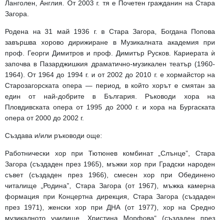
Ланголен, Англия. От 2003 г. тя е Почетен гражданин на Стара
Загора.
Родена на 31 май 1936 г. в Стара Загора, Богдана Попова
завършва хорово дирижиране в Музикалната академия при
проф. Георги Димитров и проф. Димитър Русков. Кариерата ѝ
започва в Пазарджишкия драматично-музикален театър (1960-
1964). От 1964 до 1994 г. и от 2002 до 2010 г. е хормайстор на
Старозагорската опера — период, в който хорът е смятан за
един от най-добрите в България. Ръководи хора на
Пловдивската опера от 1995 до 2000 г. и хора на Бургаската
опера от 2000 до 2002 г.
Създава и/или ръководи още:
Работнически хор при Тютюнев комбинат „Слънце”, Стара
Загора (създаден през 1965), мъжки хор при Градски народен
съвет (създаден през 1966), смесен хор при Обединено
читалище „Родина”, Стара Загора (от 1967), мъжка камерна
формация при Концертна дирекция, Стара Загора (създаден
през 1971), женски хор при ДНА (от 1977), хор на Средно
музикалното училище „Христина Морфова“ (създаден през