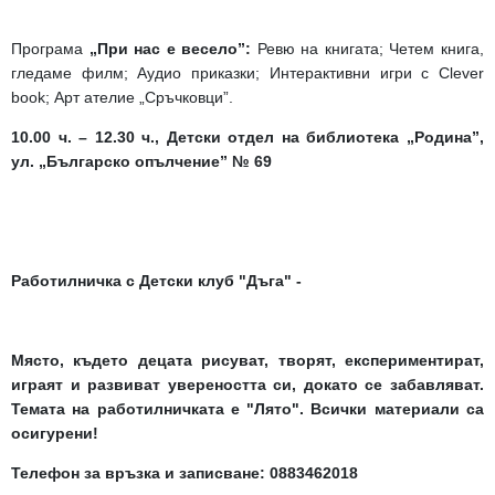
Програма
„При нас е весело”:
Ревю на книгата; Четем книга,
гледаме филм; Аудио приказки; Интерактивни игри с Clever
book; Арт ателие „Сръчковци”.
10.00 ч. – 12.30 ч.
, Детски отдел на библиотека „Родина”,
ул. „Българско опълчение” № 69
Работилничка с Детски клуб "Дъга"
-
М
ясто, където децата рисуват, творят, експериментират,
играят и развиват увереността си, докато се забавляват.
Темата на работилничката е "Лято". Всички материали са
осигурени!
Телефон за връзка и записване: 0883462018