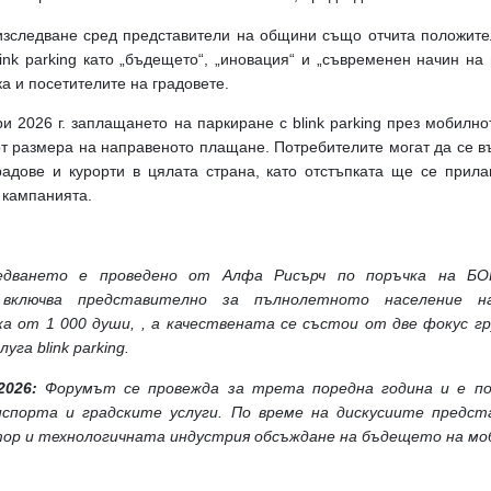
изследване сред представители на общини също отчита положител
ink parking като „бъдещето“, „иновация“ и „съвременен начин на
ка и посетителите на градовете.
и 2026 г. заплащането на паркиране с blink parking през мобилн
т размера на направеното плащане. Потребителите могат да се възп
радове и курорти в цялата страна, като отстъпката ще се прила
 кампанията.
едването е проведено от Алфа Рисърч по поръчка на БО
включва представително за пълнолетното население н
а от 1 000 души, , а качествената се състои от две фокус г
уга blink parking.
 2026:
Форумът се провежда за трета поредна година и е п
спорта и градските услуги. По време на дискусиите предст
тор и технологичната индустрия обсъждане на бъдещето на мо