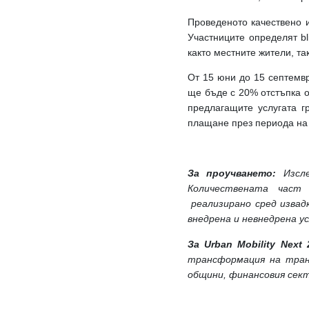
Проведеното качествено 
Участниците определят bl
както местните жители, та
От 15 юни до 15 септемвр
ще бъде с 20% отстъпка о
предлагащите услугата г
плащане през периода на
За проучването:
Изсл
Количествената част 
реализирано сред извадк
внедрена и невнедрена усл
За Urban Mobility Next
трансформация на тран
общини, финансовия сек