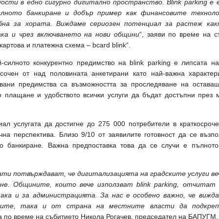
ости в едно сигурно дигитално пространство. Blink parking 
лното банкиране и добър пример как финансовите технол
обна за хората. Виждаме сериозен потенциал за растеж как
ка и чрез включването на нови общини
“, заяви по време на с
артова и платежна схема – bcard blink“.
-силното конкурентно предимство на blink parking е липсата н
сочен от над половината анкетирани като най-важна характери
явани предимства са възможността за проследяване на оставащ
 плащане и удобството всички услуги да бъдат достъпни през
иал услугата да достигне до 275 000 потребители в краткосроч
на перспектива. Близо 9/10 от заявилите готовност да се възпол
о банкиране. Важна предпоставка това да се случи е пълното
и потвърждават, че дигитализацията на градските услуги веч
не. Общините, които вече използват blink parking, отчита
ака и за администрацията. За нас е особено важно, че виж
ите, така и от страна на местните власти да подкреп
ра по време на събитието Никола Рогачев, председател на БАПУГМ.