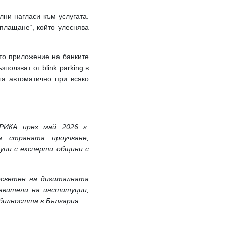
ни нагласи към услугата.
 плащане“, който улеснява
ото приложение на банките
олзват от blink parking в
га автоматично при всяко
РИКА през май 2026 г.
а страната проучване,
рупи с експерти общини с
осветен на дигиталната
авители на институции,
билността в България.