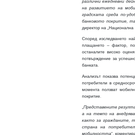
различни ежедневни дейн
на развитието на моби
градската среда по-уд
банковото покритие, та
директор на „Национална к
Според изследването най
плащането – фактор, по
останалите високо оцен
потвърждение за успешно
банката.
Анализът показва потенц
потребители в средносроч
момента ползват мобилн
покритие.
„
Представените резултат
а на темпо на внедрява
както за гражданите, т
страна на потребител
мобилността
“, коменти