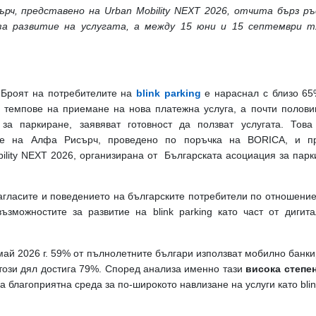
ърч, представено на Urban Mobility NEXT 2026, отчита бърз 
за развитие на услугата, а между 15 юни и 15 септември т
 Броят на потребителите на
blink parking
е нараснал с близо 65
е темпове на приемане на нова платежна услуга, а почти полови
за паркиране, заявяват готовност да ползват услугата. Това
ане на Алфа Рисърч, проведено по поръчка на BORICA, и п
lity NEXT 2026, организирана от Българската асоциация за парк
агласите и поведението на българските потребители по отношение
ъзможностите за развитие на blink parking като част от диги
май 2026 г. 59% от пълнолетните българи използват мобилно банки
 този дял достига 79%. Според анализа именно тази
висока степен
 благоприятна среда за по-широкото навлизане на услуги като blink