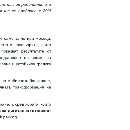
ръст на потребителите и
я ще се предлага с 20%
% само за четири месеца,
ната от шофьорите, които
 показват резултатите от
редставено по време на
иране и устойчива градска
 на мобилното банкиране,
талната трансформация на
ране, а сред хората, които
 на дигитална готовност
 parking.