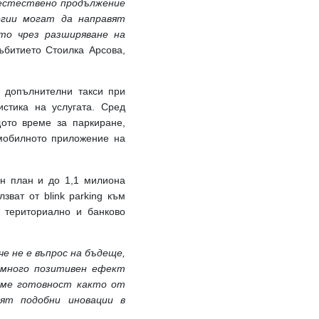
е естествено продължение
огии могат да направят
то чрез разширяване на
ъбитието Стоилка Арсова,
а допълнителни такси при
стика на услугата. Сред
ото време за паркиране,
 мобилното приложение на
ен план и до 1,1 милиона
зват от blink parking към
 териториално и банково
е не е въпрос на бъдеще,
т много позитивен ефект
даме готовност както от
ят подобни иновации в