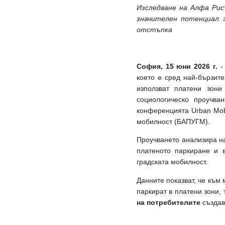
Изследване на Алфа Рис
значителен потенциал 
отстъпка
София, 15 юни 2026 г.
-
което е сред най-бързит
използват платени зони 
социологическо проучв
конференцията Urban Mobi
мобилност (БАПУГМ).
Проучването анализира н
платеното паркиране и в
градската мобилност.
Данните показват, че към 
паркират в платени зони,
на потребителите
създава