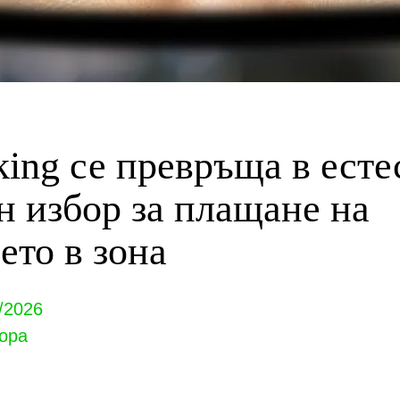
rking се превръща в ест
н избор за плащане на
ето в зона
/2026
ора