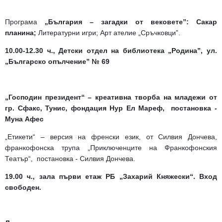
Програма
„България – загадки от вековете”: Сакар
планина;
Литературни игри; Арт ателие „Сръчковци”.
10
.
00-12
.
30 ч
.
, Детски отдел на библиотека „Родина”, ул.
„Българско опълчение” № 69
„Господин президент“ – креативна творба на младежи от
гр. Сфакс, Тунис, фондация Нур Ел Мареф, постановка -
Муна Афес
„Етикети“ – версия на френски език, от Силвия Дончева,
франкофонска трупа „Приключенците на Франкофонския
Театър“, постановка - Силвия Дончева.
19.00 ч., зала първи етаж РБ „Захарий Княжески“.
Вход
свободен.