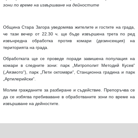
зони по време на извършване на дейностите
Община Стара Загора уведомява жителите и гостите на града,
че тази вечер от 22.30 ч. ще бъде извършена трета по ред
извънредна обработка против комари (дезинсекция) на
територията на града.
Обработката ще се проведе поради завишена популация на
комари в следните зони: парк „Митрополит Методий Кусев“
(„Аязмото“), парк „Пети октомври“, Станционна градина и парк
„Артилерийски“.
Молим гражданите за разбиране и съдействие. Препоръчва се
да се избягва пребиваване в обработваните зони по време на
извършване на дейностите.