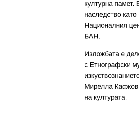
културна памет.
наследство като
Националния цен
БАН.
Изложбата е дело
с Етнографски му
изкуствознанието
Мирелла Кафкова
на културата.