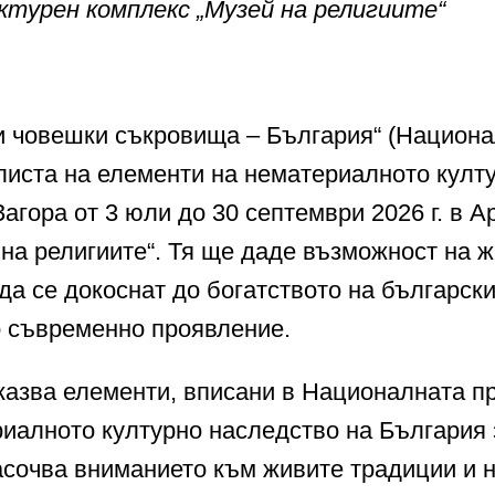
ектурен комплекс „Музей на религиите“
 човешки съкровища – България“ (Национ
листа на елементи на нематериалното култ
Загора от 3 юли до 30 септември 2026 г. в А
на религиите“. Тя ще даде възможност на ж
 да се докоснат до богатството на българск
о съвременно проявление.
казва елементи, вписани в Националната п
риалното културно наследство на България 
насочва вниманието към живите традиции и 