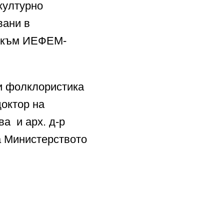
културно
вани в
о към ИЕФЕМ-
 и фолклористика
доктор на
а и арх. д-р
а Министерството