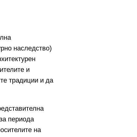
ална
урно наследство)
рхитектурен
ителите и
ите традиции и да
редставителна
за периода
носителите на