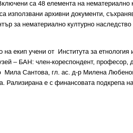
 Включени са 48 елемента на нематериално 
 са използвани архивни документи, съхраня
тър за нематериално културно наследств
 на екип учени от Института за етнология
зей – БАН: член-кореспондент, професор, 
 Мила Сантова, гл. ас. д-р Милена Любенов
. Рализирана е с финансовата подкрепа н