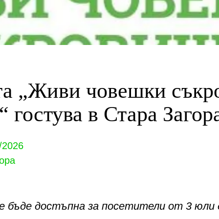
а „Живи човешки съкр
“ гостува в Стара Загор
/2026
ора
е бъде достъпна за посетители
от 3 юли 