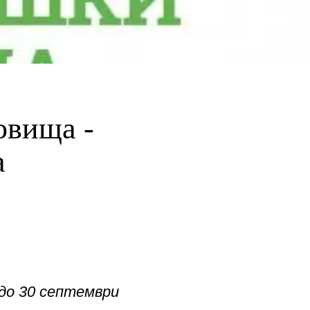
овища -
а
до 30 септември