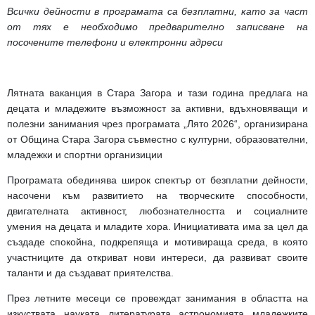
Всички дейности в програмата са безплатни, като за част
от тях е необходимо предварително записване на
посочените телефони и електронни адреси
Лятната ваканция в Стара Загора и тази година предлага на
децата и младежите възможност за активни, вдъхновяващи и
полезни занимания чрез програмата „Лято 2026“, организирана
от Община Стара Загора съвместно с културни, образователни,
младежки и спортни организиции
Програмата обединява широк спектър от безплатни дейности,
насочени към развитието на творческите способности,
двигателната активност, любознателността и социалните
умения на децата и младите хора. Инициативата има за цел да
създаде спокойна, подкрепяща и мотивираща среда, в която
участниците да откриват нови интереси, да развиват своите
таланти и да създават приятелства.
През летните месеци се провеждат занимания в областта на
изкуствата, науката, литературата, астрономията, младежките