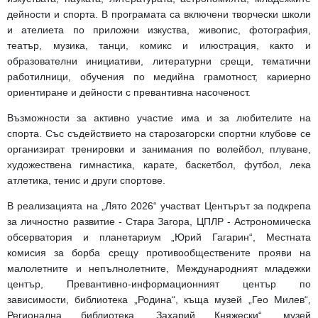
дейности и спорта. В програмата са включени творчески школи
и ателиета по приложни изкуства, живопис, фотография,
театър, музика, танци, комикс и илюстрация, както и
образователни инициативи, литературни срещи, тематични
работилници, обучения по медийна грамотност, кариерно
ориентиране и дейности с превантивна насоченост.
Възможности за активно участие има и за любителите на
спорта. Със съдействието на старозагорски спортни клубове се
организират тренировки и занимания по волейбол, плуване,
художествена гимнастика, карате, баскетбол, футбол, лека
атлетика, тенис и други спортове.
В реализацията на „Лято 2026“ участват Центърът за подкрепа
за личностно развитие - Стара Загора, ЦПЛР - Астрономическа
обсерватория и планетариум „Юрий Гагарин“, Местната
комисия за борба срещу противообществените прояви на
малолетните и непълнолетните, Международният младежки
център, Превантивно-информационният център по
зависимости, библиотека „Родина“, къща музей „Гео Милев“,
Регионална библиотека „Захарий Княжески“, музей