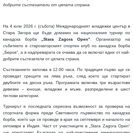
добрите състезатели от цялата страна
На 4 юли 2026 г. (събота) Международният младежки център в
Стара Загора ще бъде домакин на националния турнир по
канадска борба
„Stara Zagora Open“
. Организатор на
събитието е старозагорският спортен клуб по канадска борба
„Берое“, а в надпреварата се очаква да се включат едни от най-
добрите състезатели от цялата страна.
Състезанието започва в 12.00 часа. По традиция първо ще се
проведат срещите на лява ръка, след което ще стартират
двубоите на дясна ръка. Програмата включва три възрастови
дивизии – юноши, младежи и мъже, разпределени в шест
теглови категории.
Турнирът е последната сериозна възможност за проверка на
спортната форма преди Световното първенство по канадска
борба, което ще се проведе в края на септември и началото на
октомври в Индия. Част от участниците в „Stara Zagora Open“
ще представят България на най-престижния международен