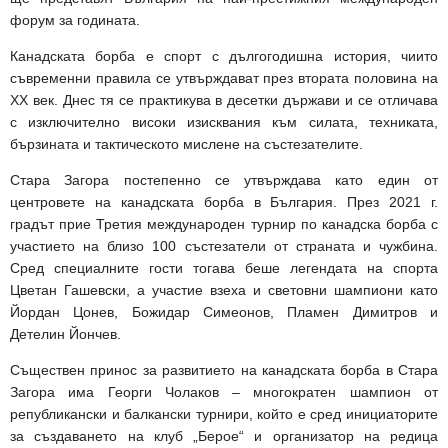
форум за годината.
Канадската борба е спорт с дългогодишна история, чиито
съвременни правила се утвърждават през втората половина на
XX век. Днес тя се практикува в десетки държави и се отличава
с изключително високи изисквания към силата, техниката,
бързината и тактическото мислене на състезателите.
Стара Загора постепенно се утвърждава като един от
центровете на канадската борба в България. През 2021 г.
градът прие Третия международен турнир по канадска борба с
участието на близо 100 състезатели от страната и чужбина.
Сред специалните гости тогава беше легендата на спорта
Цветан Гашевски, а участие взеха и световни шампиони като
Йордан Цонев, Божидар Симеонов, Пламен Димитров и
Детелин Йончев.
Съществен принос за развитието на канадската борба в Стара
Загора има Георги Чолаков – многократен шампион от
републикански и балкански турнири, който е сред инициаторите
за създаването на клуб „Берое“ и организатор на редица