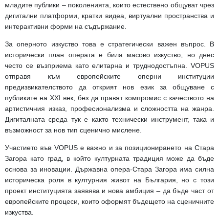
младите публики – поколенията, които естествено общуват чрез
дигитални платформи, кратки видеа, виртуални пространства и
интерактивни форми на съдържание.
За оперното изкуство това е стратегически важен въпрос. В
исторически план операта е била масово изкуство, но днес
често се възприема като елитарна и труднодостъпна. VOPUS
отправя към европейските оперни институции
предизвикателството да открият нов език за общуване с
публиките на XXI век, без да правят компромис с качеството на
артистичния изказ, професионализма и сложността на жанра.
Дигиталната среда тук е както технически инструмент, така и
възможност за нов тип сценично мислене.
Участието във VOPUS е важно и за позиционирането на Стара
Загора като град, в който културната традиция може да бъде
основа за иновации. Държавна опера-Стара Загора има силна
историческа роля в културния живот на България, но с този
проект институцията заявява и нова амбиция – да бъде част от
европейските процеси, които оформят бъдещето на сценичните
изкуства.