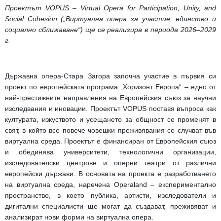
Проектът VOPUS – Virtual Opera for Participation, Unity, and
Social Cohesion („Виртуална опера за участие, единство и
социално сближаване“) ще се реализира в периода 2026–2029
г.
Държавна опера-Стара Загора започна участие в първия си
проект по европейската програма „Хоризонт Европа“ – едно от
най-престижните направления на Европейския съюз за научни
изследвания и иновации. Проектът VOPUS поставя въпроса как
културата, изкуството и усещането за общност се променят в
свят, в който все повече човешки преживявания се случват във
виртуална среда. Проектът е финансиран от Европейския съюз
и обединява университети, технологични организации,
изследователски центрове и оперни театри от различни
европейски държави. В основата на проекта е разработването
на виртуална среда, наречена Operaland – експериментално
пространство, в което публика, артисти, изследователи и
дигитални специалисти ще могат да създават, преживяват и
анализират нови форми на виртуална опера.