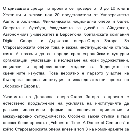
Откриващата среща по проекта се проведе от 8 до 10 юни в
Хелзинки и включи над 20 представители от Университетът
Аалто в Хелзинки, Финландската национална опера и балет,
Операта в Аугсбург, Академията за дизайн в Айндховен,
Автономният университет в Барселона, британската компания
Digital Catapult и Държавна опера-Стара Загора. За
Старозагорската опера това е важна институционална стъпка,
която ѝ позволи да се нареди сред европейските културни
организации, участващи в изследване на нови художествени,
социални и професионални модели за бъдещето на
сценичните изкуства. Това вероятно е първото участие на
българска оперна институция в изследователски проект по
„Хоризонт Европа“.
Участието на Държавна опера-Стара Загора в проекта е
естествено продължение на усилията на институцията да
развива иновативни форми на сценично присъствие и
международно сътрудничество. Особено важна стъпка в тази
посока беше проектът „Echoes of Time: A Dance of Centuries“ с
който Старозагорската опера влезе в топ 3 на номинираните за