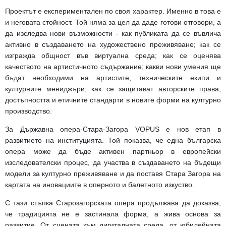
Проектът е експериментален по своя характер. Именно в това е
и неговата стойност. Той няма за цел да даде готови отговори, а
да изследва нови възможности - как публиката да се въвлича
активно в създаването на художествено преживяване; как се
изгражда общност във виртуална среда; как се оценява
качеството на артистичното съдържание; какви нови умения ще
бъдат необходими на артистите, техническите екипи и
културните
мениджъри; как се защитават авторските права,
достъпността и етичните стандарти в новите форми на културно
производство.
За Държавна опера-Стара-Загора VOPUS е нов етап в
развитието на институцията. Той показва, че една българска
опера може да бъде активен партньор в европейски
изследователски процес, да участва в създаването на бъдещи
модели за културно преживяване и да поставя Стара Загора на
картата на иновациите в оперното и балетното изкуство.
С тази стъпка Старозагорската опера продължава да доказва,
че традицията не е застинала форма, а жива основа за
развитие. От сцената към дигиталната среда, от юбилейната