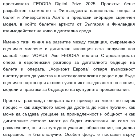
престижната FEDORA Digital Prize 2025. Проектът беше
разработен съвместно с Финландската национална опера и
балет и Университета Аалто и предложи
хибриден сценичен
модел, в който балетни артисти от България и Финландия
взаимодействат на живо в дигитална среда.
Именно тази линия на развитие между традиция, съвременно
сценично мислене и дигитална иновация сега получава нов
мащаб чрез VOPUS. Ако FEDORA постави Старозагорската
опера в европейския разговор за дигиталното бъдеще на
балета и операта, „Хоризонт Европа“ отваря възможност
институцията да участва и в изследователския процес и да бъде
сценичен партньор и активен участник в създаването на знания,
модели и практики за бъдещето на културните преживявания.
Проектът разглежда операта като пример за много по-широк
процес – как изкуството може да достига до нови публики, как
може да създава усещане за принадлежност и общност, и как
дигиталните светове могат да бъдат използвани не само за
развлечение, но и за културно участие, образование, социална
свързаност и благополучие. Особен фокус е поставен върху