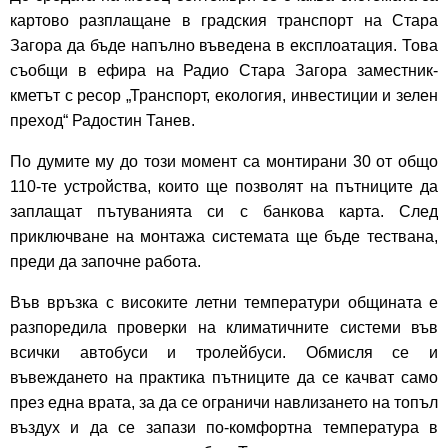
картово разплащане в градския транспорт на Стара
Загора да бъде напълно въведена в експлоатация. Това
съобщи в ефира на Радио Стара Загора заместник-
кметът с ресор „Транспорт, екология, инвестиции и зелен
преход“ Радостин Танев.
По думите му до този момент са монтирани 30 от общо
110-те устройства, които ще позволят на пътниците да
заплащат пътуванията си с банкова карта. След
приключване на монтажа системата ще бъде тествана,
преди да започне работа.
Във връзка с високите летни температури общината е
разпоредила проверки на климатичните системи във
всички автобуси и тролейбуси. Обмисля се и
въвеждането на практика пътниците да се качват само
през една врата, за да се ограничи навлизането на топъл
въздух и да се запази по-комфортна температура в