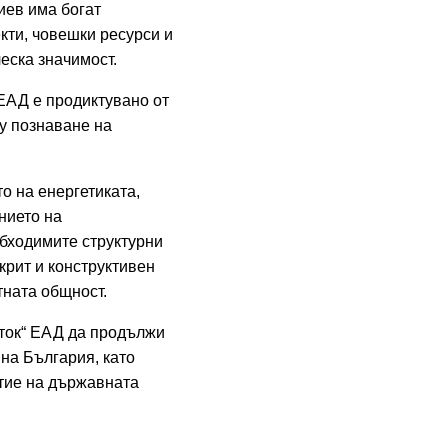
иев има богат
кти, човешки ресурси и
еска значимост.
ЕАД е продиктувано от
у познаване на
о на енергетиката,
нието на
обходимите структурни
крит и конструктивен
тната общност.
зток“ ЕАД да продължи
 на България, като
итие на държавната