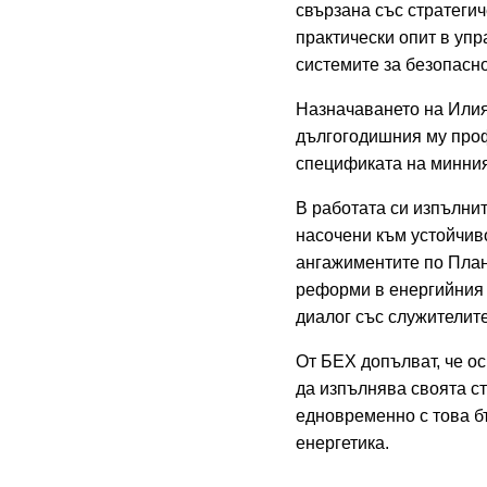
свързана със стратегич
практически опит в уп
системите за безопасно
Назначаването на Илия
дългогодишния му проф
спецификата на минния
В работата си изпълни
насочени към устойчив
ангажиментите по План
реформи в енергийния 
диалог със служителит
От БЕХ допълват, че о
да изпълнява своята ст
едновременно с това б
енергетика.