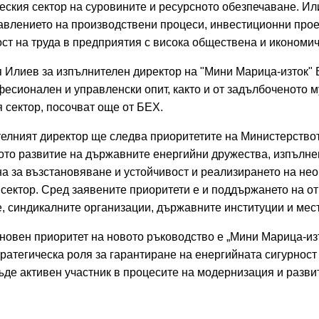
еския сектор на суровините и ресурсното обезпечаване. Ил
равлението на производствени процеси, инвестиционни прое
ст на труда в предприятия с висока обществена и икономич
 Илиев за изпълнителен директор на "Мини Марица-изток" 
есионален и управленски опит, както и от задълбоченото м
 сектор, посочват още от БЕХ.
телният директор ще следва приоритетите на Министерствот
ото развитие на държавните енергийни дружества, изпълне
а за възстановяване и устойчивост и реализирането на не
сектор.
Сред заявените приоритети е и поддържането на от
е, синдикалните организации, държавните институции и мес
сновен приоритет на новото ръководство е „Мини Марица-и
ратегическа роля за гарантиране на енергийната сигурност
ъде активен участник в процесите на модернизация и разв