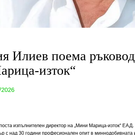
я Илиев поема ръковод
арица-изток“
/2026
поста изпълнителен директор на „Мини Марица-изток“ ЕАД.
р с над 30 години професионален опит в миннодобивната и