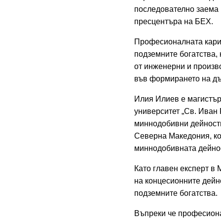
последователно заема 
пресцентъра на БЕХ.
Професионалната карие
подземните богатства,
от инженерни и произв
във формирането на дъ
Илия Илиев е магистър
университет „Св. Иван 
миннодобивни дейности
Северна Македония, ко
миннодобивната дейно
Като главен експерт в 
на концесионните дейно
подземните богатства.
Въпреки че професиона