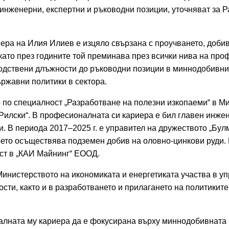
инженерни, експертни и ръководни позиции, уточняват за Р
ра на Илия Илиев е изцяло свързана с проучването, добив
 като през годините той преминава през всички нива на пр
одствени длъжности до ръководни позиции в миннодобивни
ржавни политики в сектора.
 по специалност „Разработване на полезни изкопаеми“ в М
Рилски“.
В професионалната си кариера е бил главен инжен
. В периода 2017–2025 г. е управител на дружеството „Бул
ето осъществява подземен добив на оловно-цинкови руди.
ст в „КАИ Майнинг“ ЕООД.
Министерството на икономиката и енергетиката участва в у
сти, както и в разработването и прилагането на политиките
лната му кариера да е фокусирана върху миннодобивната и