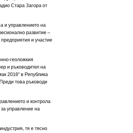
адио Стара Загора от
а и управлението на
офесионално развитие –
 предприятия и участие
инно-геоложкия
ер и ръководител на
мак 2016“ в Република
 Преди това ръководи
правлението и контрола
 за управление на
ндустрия, тя е тясно