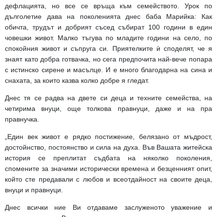
дефлацията, но все се връща към семейството. Урок по
дълголетие дава на поколенията днес баба Марийка: Как
обичта, трудът и добрият съсед събират 100 години в един
човешки живот. Малко тъгува по младите години на село, по
спокойния живот и съпруга си. Приятелките
ѝ
споделят, че я
знаят като добра готвачка, но сега предпочита най-вече попара
с истинско сирене и масълце. И е много благодарна на сина и
снахата, за които казва колко добре я гледат.
Днес тя се радва на двете си деца и техните семейства, на
четирима внуци, още толкова правнуци, даже и на пра
правнучка.
„Един век живот е рядко постижение, белязано от мъдрост,
достойнство, постоянство и сила на духа. Във Вашата житейска
история се преплитат съдбата на няколко поколения,
спомените за значими исторически времена и безценният опит,
който сте предавали с любов и всеотдайност на своите деца,
внуци и правнуци.
Днес всички ние Ви отдаваме заслуженото уважение и