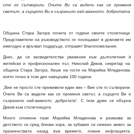
сте го сътворили. Очите Ви са видели как се променя
светът, а сърцето Ви е съхранило най-важното: добротата
Община Стара Загора почита от години своите столетници.
Представители на ръководството ги посещават в домовете им
ежегодно и връчват подаръци, отправят благопожелания.
Днес, да се засвидетелства уважение към дълголетния
ѝ
житейски и професионален път, Николай Диков, секретар на
община Стара Загора, беше на гости на Марийка Младенова,
която точно в този ден навършва 100 години.
„Вие не просто сте преживели един век – Вие сте го сътворили.
Очите Ви са видели как се променя светът, а сърцето Ви е
съхранило най-важното: добротата“. С тези думи се обърна
Диков към столетницата.
Много спомени пази Марийка Младенова и разказва за
детството си сред близки хора, за хубавия си семеен живот, за
празненствата назад във времето, помни инфлацията,