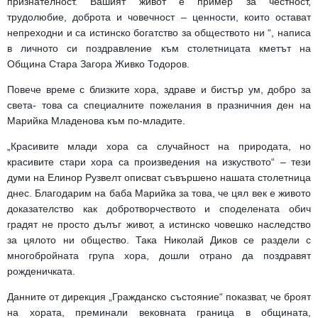
признателност. Вашият живот е пример за честност,
трудолюбие, доброта и човечност – ценности, които остават
непреходни и са истинско богатство за обществото ни “, написа
в личното си поздравление към столетницата кметът н
а
Община Стара Загора Живко Тодоров.
Повече време с близките хора, здраве и бистър ум, добро за
света- това са специалните пожелания в празничния ден на
Марийка Младенова към по-младите.
„Красивите млади хора са случайност на природата, но
красивите стари хора са произведения на изкуството“ – тези
думи на Елинор Рузвелт описват съвършено нашата столетница
днес. Благодарим на баба Марийка за това, че цял век е живото
доказателство как добротворчеството и споделената обич
градят не просто дълъг живот, а истинско човешко наследство
за цялото ни общество. Така Николай Диков се раздели с
многобройната група хора, дошли отрано да поздравят
рожденичката.
Данните от дирекция „Гражданско състояние“ показват, че броят
на хората, преминали вековната граница в общината,