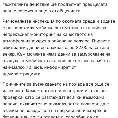
гасителните действия ще продължат през цялата
нощ, е посочено още в съобщението
Регионалната инспекция по околната среда и водите
е разположила мобилна автоматична станция за
непрекъснат мониторинг на качеството на
атмосферния въздух в района на пожара. Първите
официални данни се очакват след 22:00 часа тази
вечер. Към момента няма данни за замърсяване на
въздуха, а мобилната станция ще остане на място
най-малко 72 часа, информират от
администрацията.
Причините за възникването на пожара все още се
изясняват. Компетентните институции извършват
проверка, като се разглеждат всички възможни
версии, включително възможността пожарът да е
възникнал вследствие на неправилно изхвърлени
батерии или други отпадъци, способни да се