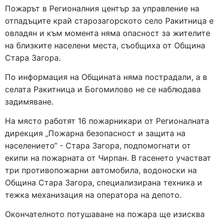
Пожарът в Регионалния център за управление на
отпадъците край старозагорското село Ракитница е
овладян и към момента няма опасност за жителите
на близките населени места, съобщиха от Община
Стара Загора.
По информация на Общината няма пострадали, а в
селата Ракитница и Богомилово не се наблюдава
задимяване.
На място работят 16 пожарникари от Регионалната
дирекция „Пожарна безопасност и защита на
населението“ - Стара Загора, подпомогнати от
екипи на пожарната от Чирпан. В гасенето участват
три противопожарни автомобила, водоноски на
Община Стара Загора, специализирана техника и
тежка механизация на оператора на депото.
Окончателното потушаване на пожара ще изисква