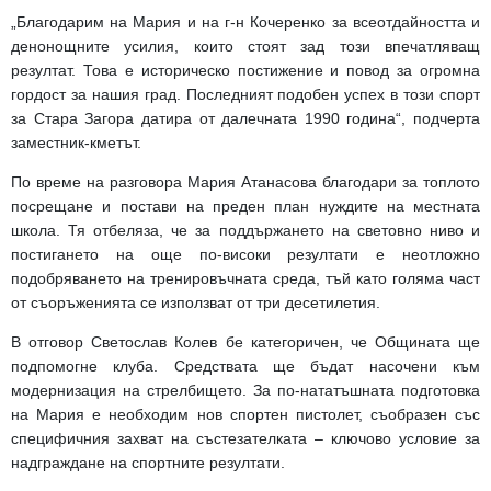
„Благодарим на Мария и на г-н Кочеренко за всеотдайността и
денонощните усилия, които стоят зад този впечатляващ
резултат. Това е историческо постижение и повод за огромна
гордост за нашия град. Последният подобен успех в този спорт
за Стара Загора датира от далечната 1990 година“, подчерта
заместник-кметът.
По време на разговора Мария Атанасова благодари за топлото
посрещане и постави на преден план нуждите на местната
школа. Тя отбеляза, че за поддържането на световно ниво и
постигането на още по-високи резултати е неотложно
подобряването на тренировъчната среда, тъй като голяма част
от съоръженията се използват от три десетилетия.
В отговор Светослав Колев бе категоричен, че Общината ще
подпомогне клуба. Средствата ще бъдат насочени към
модернизация на стрелбището. За по-нататъшната подготовка
на Мария е необходим нов спортен пистолет, съобразен със
специфичния захват на състезателката – ключово условие за
надграждане на спортните резултати.