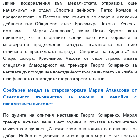
Лични поздравления към медалистката отправиха още
началникът на отдел „Спортни дейности“ Петко Крумов и
председателят на Постоянната комисия по спорт и младежки
дейности към Общинския съвет Красимира Чахова. „Успехът
има име – Мария Атанасова“, заяви Петко Крумов, като
припомни, че в спортните среди вече има сериозни и
многократни предложения младата шампионка да бъде
отличена с престижната награда „Спортист на годината“ на
Стара Загора. Красимира Чахова от своя страна изказа
специална благодарност на треньора Георги Кочеренко за
неговата дългогодишна всеотдайност към развитието на клуба и
шлифоването на младите старозагорски таланти.
Сребърен медал за старозагорката Мария Атанасова от
Световното първенство за юноши и девойки с
пневматичен пистолет
По думите на опитния наставник Георги Кочеренко, Мария
тренира активно вече шест години и показва изключително
мъжество и зрялост: „С всяка изминала година тя става все по-
добра. Нейна специфична и много ценна черта е, че постига