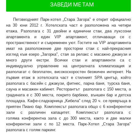
ЗАВЕДИ МЕ ТАМ
Петзвездният Парк-хотел „Стара Загора" e открит официално
на 30 юни 2012 г. Хотелската част е разположена на четири
етажа. Разполага с 31 двойни и единични стаи, два луксозни
апартамента и един VIP апартамент, отличаващи се с
пространственост и съвременен уют. Гостите на VIP апартамента
имат на разположение две просторни стаи с най-прекрасния
изглед към езеро „Загорка", стая за релакс с масажно джакузи и
много други екстри. Всички стаи и апартаменти са с
индивидуално управление на централната климатизация и
разполагат с безплатен, високоскоростен безжичен интернет. На
първия етаж в хотелската част е стилният SPA център, който
разполага с басейн с джакузи, фитнес, парна баня, турска баня,
сауна и масажен кабинет. Ресторантът разполага с 150 места, а
градината е с 300 места, покрито барбекю, външен бар и детска
площадка. Кафе-сладкарница „Кибела" след 20 ч. се превръща в
приятен Пиано бар. Комплексът разполага общо с 6 конферентни
зали с различен капацитет. Комплексът разполага с
голяма конферентна зала с до 300 места, както и две малки
конферентни зали с по 12 места. Парк-Хотел „Стара Загора"
разполага с голям паркинг.