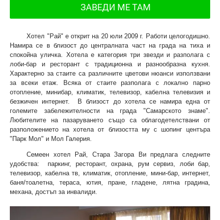
ЗАВЕДИ МЕ ТАМ
Хотел "Рай" е открит на 20 юли 2009 г. Работи целогодишно.
Намира се в близост до централната част на града на тиха и
спокойна уличка. Хотела е категория три звезди и разполага с
лоби-бар и ресторант с традиционна и разнообразна кухня.
Характерно за стаите са различните цветови нюанси използвани
за всеки етаж. Всяка от стаите разполага с локално парно
отопление, минибар, климатик, телевизор, кабелна телевизия и
безжичен интернет. В близост до хотела се намира една от
големите забележителности на града "Самарското знаме".
Любителите на пазаруването също са облагодетелствани от
разположението на хотела от близостта му с шопинг центъра
"Парк Мол" и Мол Галерия.
Семеен хотел Рай, Стара Загора Ви предлага следните
удобства: паркинг, ресторант, охрана, рум сервиз, лоби бар,
телевизор, кабелна тв, климатик, отопление, мини-бар, интернет,
баня/тоалетна, тераса, ютия, пране, гладене, лятна градина,
механа, достъп за инвалиди.