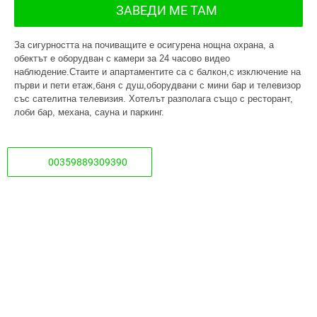
ЗАВЕДИ МЕ ТАМ
За сигурността на почиващите е осигурена нощна охрана, а
обектът е оборудван с камери за 24 часово видео
наблюдение.Стаите и апартаментите са с балкон,с изключение на
първи и пети етаж,баня с душ,оборудвани с мини бар и телевизор
със сателитна телевизия. Хотелът разполага също с ресторант,
лоби бар, механа, сауна и паркинг.
00359889309390