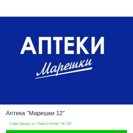
Аптека "Марешки 12"
Стара Загора, ул. "Христо Ботев " № 139