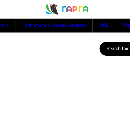
Банк
Експресбанк Societe Generale
ОББ
Пи
Search this