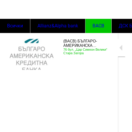
Всички
Allianz&Alpha bank
BACB
ДСК 
(BACB) БЪЛГАРО-
АМЕРИКАНСКА
КРЕДИТНА БАНКА
76 бул. „Цар Симеон Велики“
Стара Загора